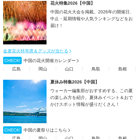
花火特集2026【中国】
中国の花火大会を掲載。2026年の開催日、
中止・延期情報や人気ランキングなどをお
届け！
金麦花火特等席＆グッズが当たる
CHECK!
中国の花火開催カレンダー
広島
岡山
山口
鳥取
島根
夏休み特集2026【中国】
ウォーカー編集部がおすすめする、この夏
の楽しみ方を紹介。夏休みイベント＆おで
かけスポット情報が盛りだくさん！
CHECK!
中国の夏祭りはこちら
広島
岡山
山口
鳥取
島根