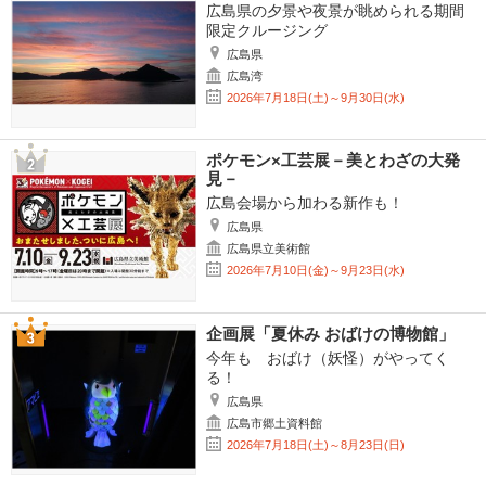
広島県の夕景や夜景が眺められる期間
限定クルージング
広島県
広島湾
2026年7月18日(土)～9月30日(水)
ポケモン×工芸展－美とわざの大発
見－
広島会場から加わる新作も！
広島県
広島県立美術館
2026年7月10日(金)～9月23日(水)
企画展「夏休み おばけの博物館」
今年も おばけ（妖怪）がやってく
る！
広島県
広島市郷土資料館
2026年7月18日(土)～8月23日(日)