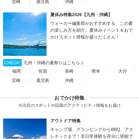
宮崎
鹿児島
沖縄
夏休み特集2026【九州・沖縄】
ウォーカー編集部がおすすめする、この夏
の楽しみ方を紹介。夏休みイベント＆おで
かけスポット情報が盛りだくさん！
CHECK!
九州・沖縄の夏祭りはこちら
福岡
佐賀
長崎
熊本
大分
宮崎
鹿児島
沖縄
おでかけ特集
今注目のスポットや話題のアクティビティ情報をお届け
アウトドア特集
キャンプ場、グランピングからBBQ、アス
レチックまで！非日常体験を存分に堪能で