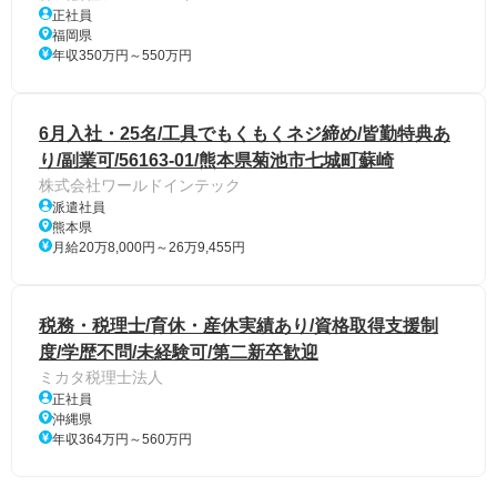
正社員
福岡県
年収350万円～550万円
6月入社・25名/工具でもくもくネジ締め/皆勤特典あ
り/副業可/56163-01/熊本県菊池市七城町蘇崎
株式会社ワールドインテック
派遣社員
熊本県
月給20万8,000円～26万9,455円
税務・税理士/育休・産休実績あり/資格取得支援制
度/学歴不問/未経験可/第二新卒歓迎
ミカタ税理士法人
正社員
沖縄県
年収364万円～560万円