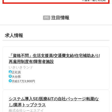
注目情報
求人情報
「資格不問」生活支援員/交通費支給/住宅補助あり/
再雇用制度有/障害者施設
いきいきランド
正社員
大分県
月給17万3,900円
システム導入SE/医療&ITの自社パッケージ/転勤な
し/業界トップクラス
株式会社シーエスアイ