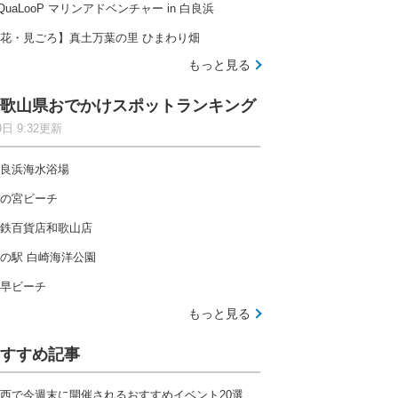
QuaLooP マリンアドベンチャー in 白良浜
花・見ごろ】真土万葉の里 ひまわり畑
もっと見る
歌山県おでかけスポットランキング
9日 9:32更新
良浜海水浴場
の宮ビーチ
鉄百貨店和歌山店
の駅 白崎海洋公園
早ビーチ
もっと見る
すすめ記事
西で今週末に開催されるおすすめイベント20選