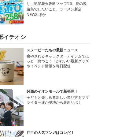
り、絶景花火攻略マップ'26、夏の淡
路島でしたいこと、ラーメン新店
NEWS ほか
部イチオシ
スヌーピーたちの最新ニュース
癒やされるキャラクターアイテムでほ
っと一息つこう！かわいい最新グッズ
やイベント情報を毎日配信
関西のイオンモールで新発見！
子どもと楽しめる新しい遊び方をママ
ライター達が現地から最新リポ！
注目の人気マンガはコレだ！