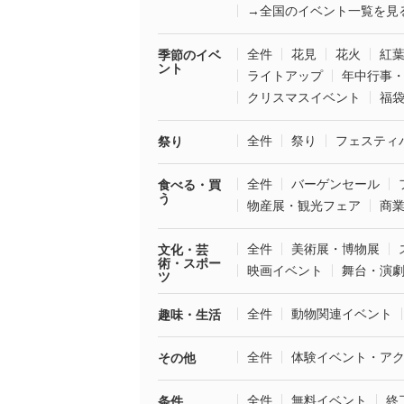
→全国のイベント一覧を見
全件
花見
花火
紅
季節のイベ
ント
ライトアップ
年中行事
クリスマスイベント
福
全件
祭り
フェスティ
祭り
全件
バーゲンセール
食べる・買
う
物産展・観光フェア
商
全件
美術展・博物展
文化・芸
術・スポー
映画イベント
舞台・演
ツ
全件
動物関連イベント
趣味・生活
全件
体験イベント・ア
その他
全件
無料イベント
終
条件