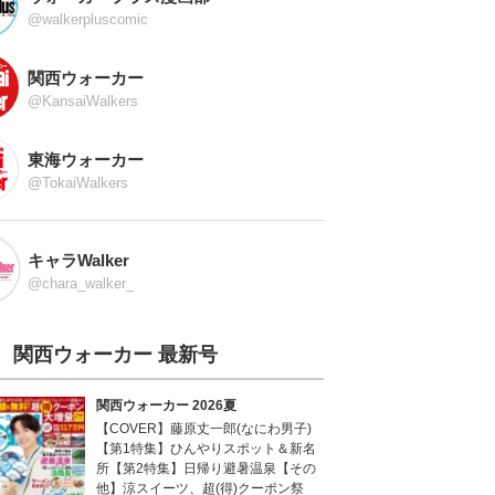
@walkerpluscomic
関西ウォーカー
@KansaiWalkers
東海ウォーカー
@TokaiWalkers
キャラWalker
@chara_walker_
関西ウォーカー 最新号
関西ウォーカー 2026夏
【COVER】藤原丈一郎(なにわ男子)
【第1特集】ひんやりスポット＆新名
所【第2特集】日帰り避暑温泉【その
他】涼スイーツ、超(得)クーポン祭