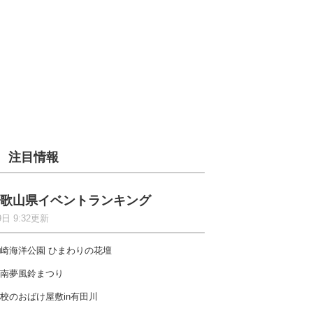
注目情報
歌山県イベントランキング
9日 9:32更新
崎海洋公園 ひまわりの花壇
南夢風鈴まつり
校のおばけ屋敷in有田川