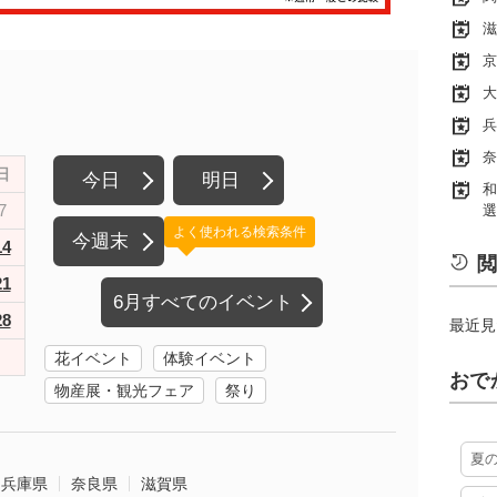
滋
京
大
兵
奈
日
今日
明日
和
7
選
よく使われる検索条件
今週末
14
閲
21
6月すべてのイベント
28
最近見
花イベント
体験イベント
おで
物産展・観光フェア
祭り
夏
兵庫県
奈良県
滋賀県