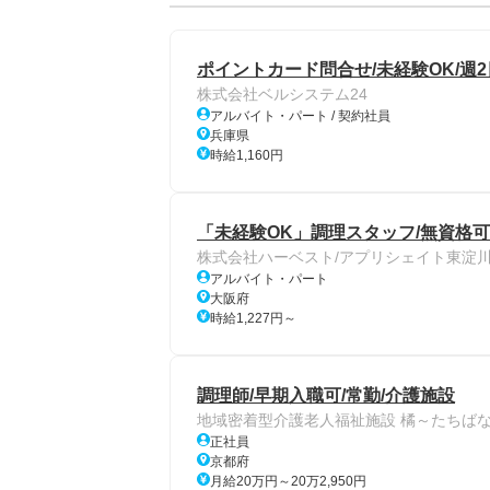
ポイントカード問合せ/未経験OK/週2
株式会社ベルシステム24
アルバイト・パート / 契約社員
兵庫県
時給1,160円
「未経験OK」調理スタッフ/無資格可
株式会社ハーベスト/アプリシェイト東淀
アルバイト・パート
大阪府
時給1,227円～
調理師/早期入職可/常勤/介護施設
地域密着型介護老人福祉施設 橘～たちば
正社員
京都府
月給20万円～20万2,950円