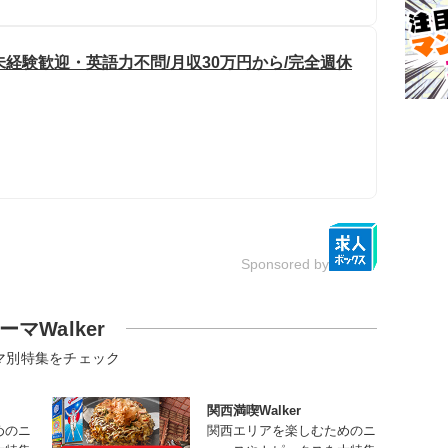
未経験歓迎・英語力不問/月収30万円から/完全週休
Sponsored by
ーマWalker
マ別特集をチェック
関西満喫Walker
めのニ
関西エリアを楽しむためのニ