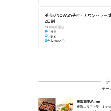
英会話NOVAの受付・カウンセラー/
2日制
NOVA芦屋校
正社員
大阪府
年収360万円～
テ
テー
東海満喫Walker
東海エリアを楽しむた