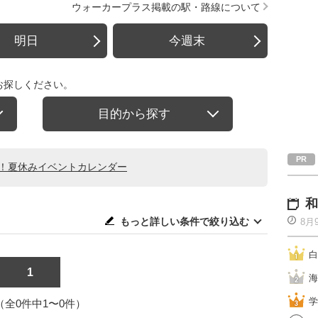
ウォーカープラス掲載の駅・路線について
明日
今週末
お探しください。
目的から探す
る！夏休みイベントカレンダー
和
もっと詳しい条件で絞り込む
8月
白
1
海
学
1（全0件中1〜0件）