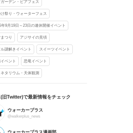
アガーデン・ビアフェス
かけ祭り・ウォーターフェス
26年9月19日～23日の連休開催イベント
夕まつり
アジサイの見頃
アル謎解きイベント
スイーツイベント
酒イベント
恐竜イベント
ラネタリウム・天体観測
X(旧Twitter)で最新情報をチェック
ウォーカープラス
@walkerplus_news
ウォーカープラス漫画部