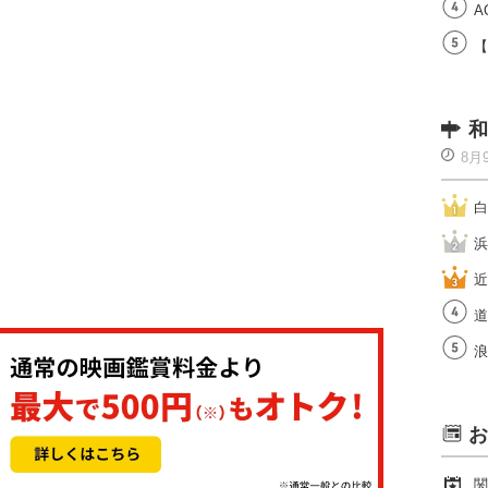
A
【
和
8月
白
浜
近
道
浪
お
関