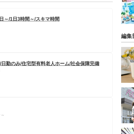
日～/1日3時間～/スキマ時間
編集
/日勤のみ/住宅型有料老人ホーム/社会保障完備
川
な～