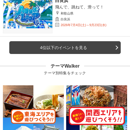
白良浜
飛んで、跳ねて、滑って！
和歌山県
白良浜
2026年7月4日(土)～9月23日(水)
4位以下のイベントを見る
テーマWalker
テーマ別特集をチェック