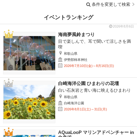
条件を変更して検索
イベントランキング
2026年8月6日
海南夢風鈴まつり
目で楽しんで、耳で聞いて涼しさを満
喫
和歌山県
伊勢部柿本神社
2026年7月10日(金)～8月16日(日)
白崎海洋公園 ひまわりの花壇
白い石灰岩と青い海に映えるひまわり
和歌山県
白崎海洋公園
2026年8月1日(土)～31日(月)
AQuaLooP マリンアドベンチャー in