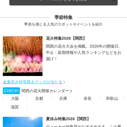
季節特集
季節を感じる人気のスポットやイベントを紹介
花火特集2026【関西】
関西の花火大会を掲載。2026年の開催日、
中止・延期情報や人気ランキングなどをお
届け！
金麦花火特等席＆グッズが当たる
CHECK!
関西の花火開催カレンダー
大阪
京都
兵庫
奈良
和歌山
滋賀
夏休み特集2026【関西】
ウォーカー編集部がおすすめする、この夏