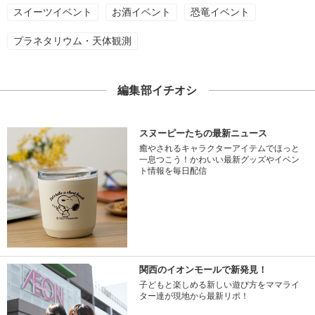
スイーツイベント
お酒イベント
恐竜イベント
プラネタリウム・天体観測
編集部イチオシ
スヌーピーたちの最新ニュース
癒やされるキャラクターアイテムでほっと
一息つこう！かわいい最新グッズやイベン
ト情報を毎日配信
関西のイオンモールで新発見！
子どもと楽しめる新しい遊び方をママライ
ター達が現地から最新リポ！