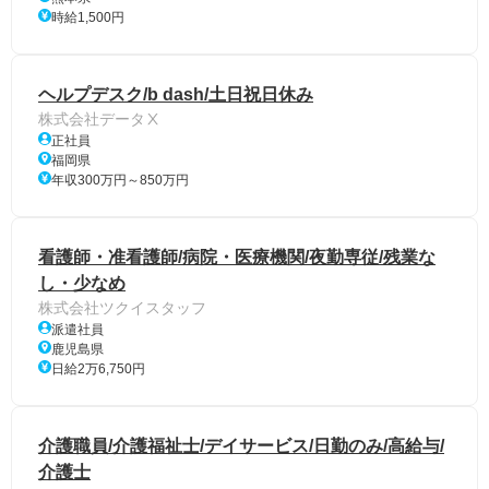
時給1,500円
ヘルプデスク/b dash/土日祝日休み
株式会社データⅩ
正社員
福岡県
年収300万円～850万円
看護師・准看護師/病院・医療機関/夜勤専従/残業な
し・少なめ
株式会社ツクイスタッフ
派遣社員
鹿児島県
日給2万6,750円
介護職員/介護福祉士/デイサービス/日勤のみ/高給与/
介護士