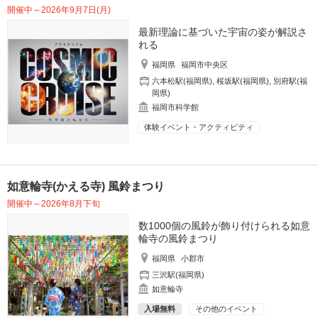
開催中～2026年9月7日(月)
最新理論に基づいた宇宙の姿が解説さ
れる
福岡県
福岡市中央区
六本松駅(福岡県)
,
桜坂駅(福岡県)
,
別府駅(福
岡県)
福岡市科学館
体験イベント・アクティビティ
如意輪寺(かえる寺) 風鈴まつり
開催中～2026年8月下旬
数1000個の風鈴が飾り付けられる如意
輪寺の風鈴まつり
福岡県
小郡市
三沢駅(福岡県)
如意輪寺
入場無料
その他のイベント