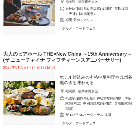
福岡県
福岡市中央区
天神駅(福岡県)
,
赤坂駅(福岡県)
,
西鉄福岡
（天神）駅(福岡県)
福岡 天神モノリス
グルメ・フードフェス
大人のビアホール THE×New China ～15th Anniversary～
(ザ ニューチャイナ フィフティーンスアニバーサリー)
2026年6月1日(月)～8月31日(月)
ホテル仕込みの本格中華料理や九州各
地の酒を味わえる
福岡県
福岡市博多区
祇園駅(福岡県)
,
櫛田神社前駅(福岡県)
,
博多
駅(福岡県)
,
中洲川端駅(福岡県)
,
呉服町駅(福
岡県)
ザ ロイヤルパークホテル 福岡
グルメ・フードフェス