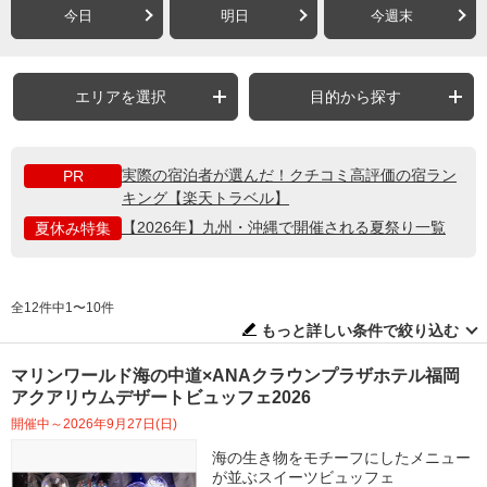
今日
明日
今週末
エリアを選択
目的から探す
実際の宿泊者が選んだ！クチコミ高評価の宿ラン
PR
キング【楽天トラベル】
【2026年】九州・沖縄で開催される夏祭り一覧
夏休み特集
全12件中1〜10件
もっと詳しい条件で絞り込む
マリンワールド海の中道×ANAクラウンプラザホテル福岡
アクアリウムデザートビュッフェ2026
開催中～2026年9月27日(日)
海の生き物をモチーフにしたメニュー
が並ぶスイーツビュッフェ