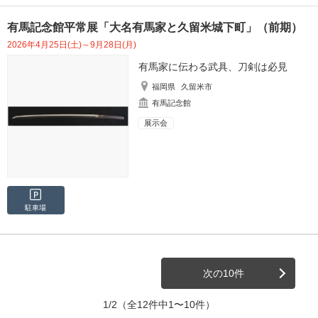
有馬記念館平常展「大名有馬家と久留米城下町」（前期）
2026年4月25日(土)～9月28日(月)
有馬家に伝わる武具、刀剣は必見
福岡県
久留米市
有馬記念館
展示会
駐車場
次の10件
1/2
（全12件中1〜10件）