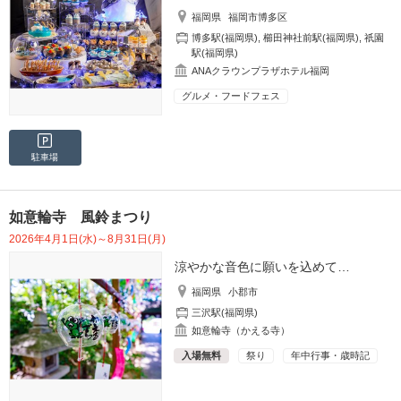
福岡県
福岡市博多区
博多駅(福岡県)
,
櫛田神社前駅(福岡県)
,
祇園
駅(福岡県)
ANAクラウンプラザホテル福岡
グルメ・フードフェス
駐車場
如意輪寺 風鈴まつり
2026年4月1日(水)～8月31日(月)
涼やかな音色に願いを込めて…
福岡県
小郡市
三沢駅(福岡県)
如意輪寺（かえる寺）
入場無料
祭り
年中行事・歳時記