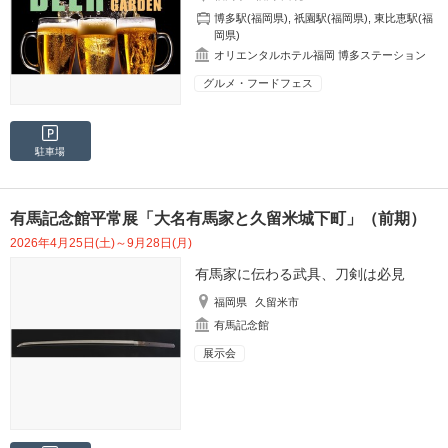
博多駅(福岡県)
,
祇園駅(福岡県)
,
東比恵駅(福
岡県)
オリエンタルホテル福岡 博多ステーション
グルメ・フードフェス
駐車場
有馬記念館平常展「大名有馬家と久留米城下町」（前期）
2026年4月25日(土)～9月28日(月)
有馬家に伝わる武具、刀剣は必見
福岡県
久留米市
有馬記念館
展示会