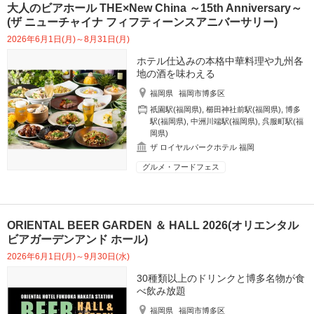
大人のビアホール THE×New China ～15th Anniversary～
(ザ ニューチャイナ フィフティーンスアニバーサリー)
2026年6月1日(月)～8月31日(月)
ホテル仕込みの本格中華料理や九州各
地の酒を味わえる
福岡県
福岡市博多区
祇園駅(福岡県)
,
櫛田神社前駅(福岡県)
,
博多
駅(福岡県)
,
中洲川端駅(福岡県)
,
呉服町駅(福
岡県)
ザ ロイヤルパークホテル 福岡
グルメ・フードフェス
ORIENTAL BEER GARDEN ＆ HALL 2026(オリエンタル
ビアガーデンアンド ホール)
2026年6月1日(月)～9月30日(水)
30種類以上のドリンクと博多名物が食
べ飲み放題
福岡県
福岡市博多区