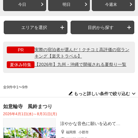
今日
明日
今週末
エリアを選択
目的から探す
実際の宿泊者が選んだ！クチコミ高評価の宿ラン
PR
キング【楽天トラベル】
【2026年】九州・沖縄で開催される夏祭り一覧
夏休み特集
全9件中1〜9件
もっと詳しい条件で絞り込む
如意輪寺 風鈴まつり
2026年4月1日(水)～8月31日(月)
涼やかな音色に願いを込めて…
福岡県
小郡市