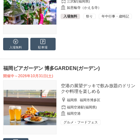
三沢駅(福岡県)
如意輪寺（かえる寺）
入場無料
祭り
年中行事・歳時記
入場無料
駐車場
福岡ビアガーデン 博多GARDEN(ガーデン)
開催中～2026年10月31日(土)
空港の展望デッキで飲み放題のドリン
クや料理を楽しめる
福岡県
福岡市博多区
福岡空港駅(福岡県)
福岡空港
グルメ・フードフェス