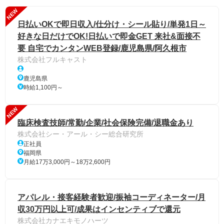
NEW
日払いOKで即日収入/仕分け・シール貼り/単発1日～
好きな日だけでOK!日払いで即金GET 来社&面接不
要 自宅でカンタンWEB登録/鹿児島県/阿久根市
株式会社フルキャスト
鹿児島県
時給1,100円～
NEW
臨床検査技師/常勤/企業/社会保険完備/退職金あり
株式会社シー・アール・シー総合研究所
正社員
福岡県
月給17万3,000円～18万2,600円
アパレル・接客経験者歓迎/振袖コーディネーター/月
収30万円以上可/成果はインセンティブで還元
株式会社カナエキモノハーツ