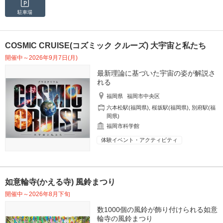
駐車場
COSMIC CRUISE(コズミック クルーズ) 大宇宙と私たち
開催中～2026年9月7日(月)
最新理論に基づいた宇宙の姿が解説さ
れる
福岡県
福岡市中央区
六本松駅(福岡県)
,
桜坂駅(福岡県)
,
別府駅(福
岡県)
福岡市科学館
体験イベント・アクティビティ
如意輪寺(かえる寺) 風鈴まつり
開催中～2026年8月下旬
数1000個の風鈴が飾り付けられる如意
輪寺の風鈴まつり