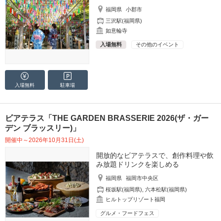
福岡県
小郡市
三沢駅(福岡県)
如意輪寺
入場無料
その他のイベント
入場無料
駐車場
ビアテラス「THE GARDEN BRASSERIE 2026(ザ・ガー
デン ブラッスリー)」
開催中～2026年10月31日(土)
開放的なビアテラスで、創作料理や飲
み放題ドリンクを楽しめる
福岡県
福岡市中央区
桜坂駅(福岡県)
,
六本松駅(福岡県)
ヒルトップリゾート福岡
グルメ・フードフェス