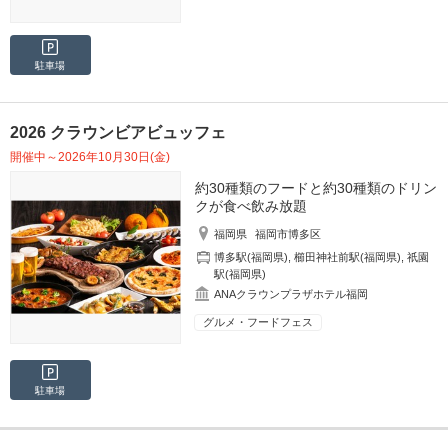
駐車場
2026 クラウンビアビュッフェ
開催中～2026年10月30日(金)
約30種類のフードと約30種類のドリン
クが食べ飲み放題
福岡県
福岡市博多区
博多駅(福岡県)
,
櫛田神社前駅(福岡県)
,
祇園
駅(福岡県)
ANAクラウンプラザホテル福岡
グルメ・フードフェス
駐車場