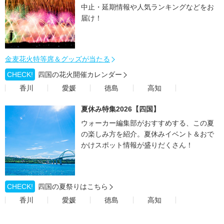
中止・延期情報や人気ランキングなどをお
届け！
金麦花火特等席＆グッズが当たる
CHECK!
四国の花火開催カレンダー
香川
愛媛
徳島
高知
夏休み特集2026【四国】
ウォーカー編集部がおすすめする、この夏
の楽しみ方を紹介。夏休みイベント＆おで
かけスポット情報が盛りだくさん！
CHECK!
四国の夏祭りはこちら
香川
愛媛
徳島
高知