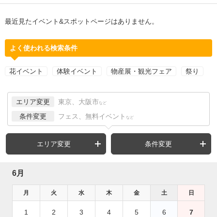
最近見たイベント&スポットページはありません。
よく使われる検索条件
花イベント
体験イベント
物産展・観光フェア
祭り
エリア変更
東京、大阪市
など
条件変更
フェス、無料イベント
など
エリア変更
条件変更
6月
月
火
水
木
金
土
日
1
2
3
4
5
6
7