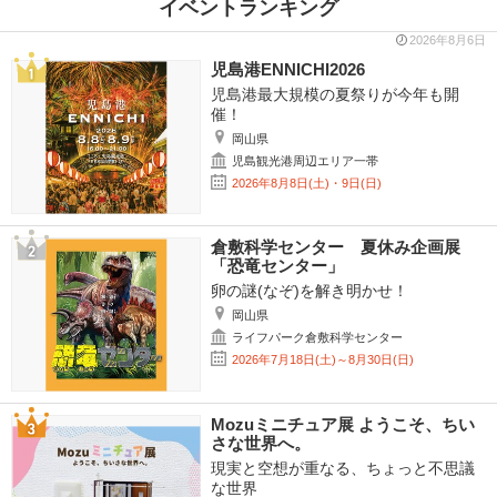
イベントランキング
2026年8月6日
児島港ENNICHI2026
児島港最大規模の夏祭りが今年も開
催！
岡山県
児島観光港周辺エリア一帯
2026年8月8日(土)・9日(日)
倉敷科学センター 夏休み企画展
「恐竜センター」
卵の謎(なぞ)を解き明かせ！
岡山県
ライフパーク倉敷科学センター
2026年7月18日(土)～8月30日(日)
Mozuミニチュア展 ようこそ、ちい
さな世界へ。
現実と空想が重なる、ちょっと不思議
な世界