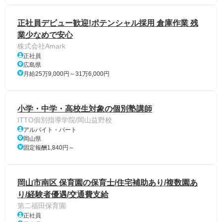
正社員デビュー歓迎!ポテンシャル採用 倉庫作業 残
業少なめで安心
株式会社Amark
正社員
広島県
月給25万9,000円～31万6,000円
小学・中学・高校生対象の個別塾講師
ITTO個別指導学院/岡山益野校
アルバイト・パート
岡山県
固定報酬1,840円～
岡山市南区 保育園の保育士/住宅補助あり/複数園あ
り/経験者優遇/交通費支給
第二福田保育園
正社員