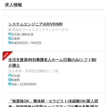
求人情報
システムエンジニア/AR/VR/MR
株式会社ワールドエリアネットワークス
正社員 / 契約社員
広島県
年収350万円～700万円
NEW
生活支援員/特別養護老人ホーム/日勤のみ/シフト制/
介護士
法人本部・共同生活援助わこう苑
正社員
島根県
月給～21万9,600円
「無資格OK」整体師・セラピスト/未経験OK/新人研
修・技術研修が充実/キャリアアップの機会多数/賞与