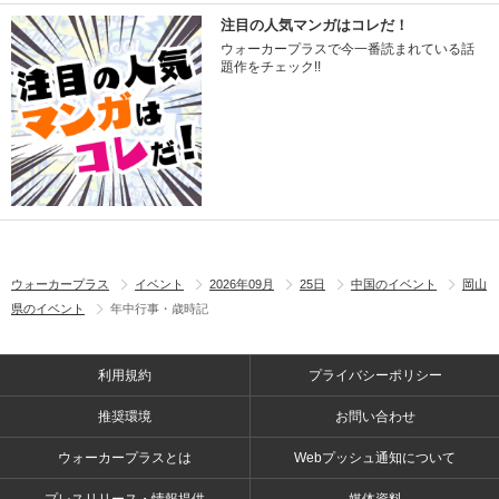
注目の人気マンガはコレだ！
ウォーカープラスで今一番読まれている話
題作をチェック!!
ウォーカープラス
イベント
2026年09月
25日
中国のイベント
岡山
県のイベント
年中行事・歳時記
利用規約
プライバシーポリシー
推奨環境
お問い合わせ
ウォーカープラスとは
Webプッシュ通知について