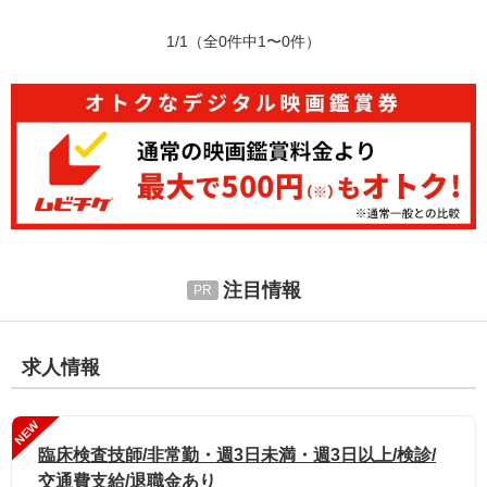
1/1
（全0件中1〜0件）
注目情報
求人情報
NEW
臨床検査技師/非常勤・週3日未満・週3日以上/検診/
交通費支給/退職金あり