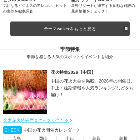
気になるビジネスのアレコレ、ヒット
星野リゾートが運営する多彩な施設の
の裏側を徹底調査
最新情報をチェック！
テーマwalkerをもっと見る
季節特集
季節を感じる人気のスポットやイベントを紹介
花火特集2026【中国】
中国の花火大会を掲載。2026年の開催日、
中止・延期情報や人気ランキングなどをお
届け！
金麦花火特等席＆グッズが当たる
CHECK!
中国の花火開催カレンダー
広島
岡山
山口
鳥取
島根