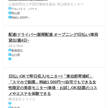
公益財団法人中国労働衛生協会 津山検診センター
アルバイト・パート
岡山県
時給1,400円～
配達/ドライバー/新聞配達 オープニング/日払い/車両
貸出/週4日~
All is Well
業務委託
山口県
日払いOKで即日収入/モニター/「東伯郡琴浦町」
「スマホで副業」時給1,500円〜/自宅でもできる女
性限定の美容モニター/単発・お試しOK/話題のコス
メやエステを体験できる
株式会社トライエ