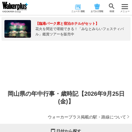
ニュース･連載
おでかけ情報
検 索
メニュー
【臨港パーク席と宿泊ホテルがセット】
花火を間近で堪能できる！「みなとみらいフェスティバ
ル」鑑賞ツアーを販売中
岡山県の年中行事・歳時記【2026年9月25日
(金)】
ウォーカープラス掲載の駅・路線について
日付から探す