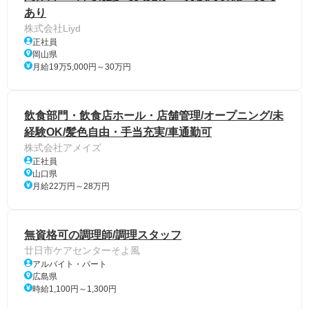
あり
株式会社Liyd
正社員
岡山県
月給19万5,000円～30万円
飲食部門・飲食店ホール・店舗管理/オープニング/未
経験OK/髪色自由・手当充実/車通勤可
株式会社アメイズ
正社員
山口県
月給22万円～28万円
無資格可の調理師/調理スタッフ
廿日市ケアセンターそよ風
アルバイト・パート
広島県
時給1,100円～1,300円