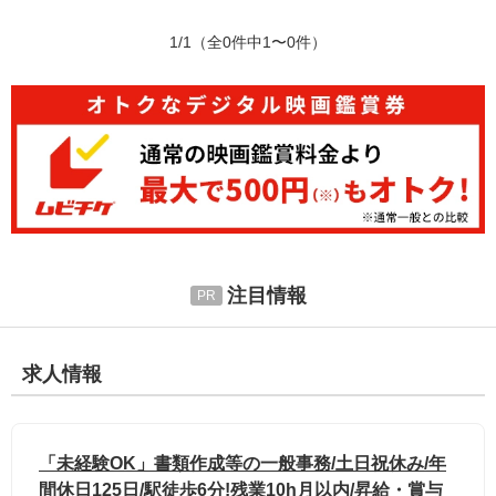
1/1
（全0件中1〜0件）
注目情報
求人情報
「未経験OK」書類作成等の一般事務/土日祝休み/年
間休日125日/駅徒歩6分!残業10h月以内/昇給・賞与