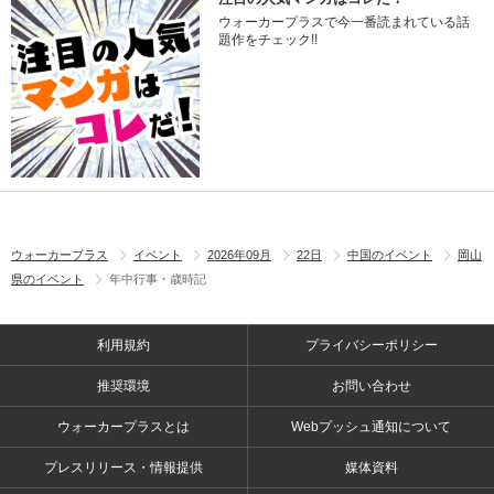
ウォーカープラスで今一番読まれている話
題作をチェック!!
ウォーカープラス
イベント
2026年09月
22日
中国のイベント
岡山
県のイベント
年中行事・歳時記
利用規約
プライバシーポリシー
推奨環境
お問い合わせ
ウォーカープラスとは
Webプッシュ通知について
プレスリリース・情報提供
媒体資料