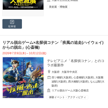
大阪市立自然史博物館
美術展・博物展
駐車場
リアル脱出ゲーム×名探偵コナン「疾風の追走(ハイウェイ)
からの脱出」(心斎橋)
2026年7月9日(木)～10月12日(祝)
テレビアニメ「名探偵コナン」とのコ
ラボ最新作
大阪府
大阪市中央区
四ツ橋駅(大阪府)
,
心斎橋駅(大阪府)
,
大阪難
波駅(大阪府)
,
西大橋駅(大阪府)
,
なんば駅(大
阪府)
リアル脱出ゲーム大阪心斎橋店
体験イベント・アクティビティ