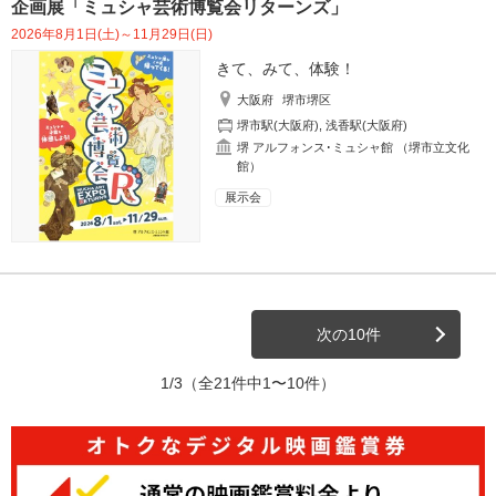
企画展「ミュシャ芸術博覧会リターンズ」
2026年8月1日(土)～11月29日(日)
きて、みて、体験！
大阪府
堺市堺区
堺市駅(大阪府)
,
浅香駅(大阪府)
堺 アルフォンス･ミュシャ館 （堺市立文化
館）
展示会
次の10件
1/3
（全21件中1〜10件）