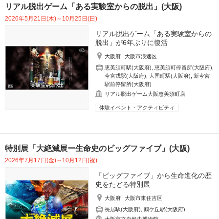
リアル脱出ゲーム「ある実験室からの脱出」(大阪)
2026年5月21日(木)～10月25日(日)
リアル脱出ゲーム「ある実験室からの
脱出」が6年ぶりに復活
大阪府
大阪市浪速区
恵美須町駅(大阪府)
,
恵美須町停留所(大阪府)
,
今宮戎駅(大阪府)
,
大国町駅(大阪府)
,
新今宮
駅前停留所(大阪府)
リアル脱出ゲーム大阪恵美須町店
体験イベント・アクティビティ
特別展「大絶滅展ー生命史のビッグファイブ」(大阪)
2026年7月17日(金)～10月12日(祝)
「ビッグファイブ」から生命進化の歴
史をたどる特別展
大阪府
大阪市東住吉区
長居駅(大阪府)
,
鶴ケ丘駅(大阪府)