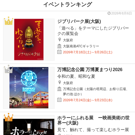
イベントランキング
2026年8月6日
ジブリパーク展(大阪)
「遊べる」をテーマにしたジブリパー
クの展覧会
大阪府
大阪南港ATCギャラリー
2026年7月18日(土)～9月26日(土)
万博記念公園 万博夏まつり2026
令和の夏、昭和な夏
大阪府
万博記念公園（太陽の塔周辺、お祭り広場、
夢の池 ほか）
2026年7月24日(金)～9月23日(水)
ホラーにふれる展 ー映画美術の世
界ー(大阪)
見て、触れて、撮って楽しむホラー展