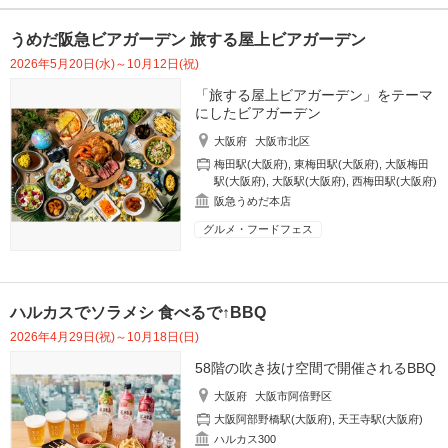
うめだ阪急ビアガーデン 旅する屋上ビアガーデン
2026年5月20日(水)～10月12日(祝)
「旅する屋上ビアガーデン」をテーマ
にしたビアガーデン
大阪府
大阪市北区
梅田駅(大阪府)
,
東梅田駅(大阪府)
,
大阪梅田
駅(大阪府)
,
大阪駅(大阪府)
,
西梅田駅(大阪府)
阪急うめだ本店
グルメ・フードフェス
ハルカスでソラメシ 食べるで↑BBQ
2026年4月29日(祝)～10月18日(日)
58階の吹き抜け空間で開催されるBBQ
大阪府
大阪市阿倍野区
大阪阿部野橋駅(大阪府)
,
天王寺駅(大阪府)
ハルカス300