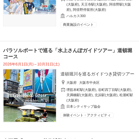
(大阪府)
,
天王寺駅(大阪府)
,
阿倍野駅(大阪
府)
,
阿倍野停留所(大阪府)
ハルカス300
商業施設のイベント
パラソルボートで巡る「水上さんぽガイドツアー」道頓堀
コース
2026年6月1日(月)～10月31日(土)
道頓堀川を巡るガイドつき貸切ツアー
大阪府
大阪市中央区
堺筋本町駅(大阪府)
,
谷町四丁目駅(大阪府)
,
天満橋駅(大阪府)
,
北浜駅(大阪府)
,
松屋町駅
(大阪府)
日本シティサップ協会
体験イベント・アクティビティ