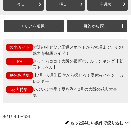
今日
明日
今週末
エリアを選択
目的から探す
大阪の外せない王道スポットから穴場まで、その
観光ガイド
魅力を徹底ガイド！
迷ったらココ！大阪の最新ホテルランキング【楽
PR
天トラベル】
【7月・8月】日付から探せる！夏休みイベントカ
夏休み特集
レンダー
いよいよ本番！夏を彩る8月の大阪の花火大会一
花火特集
覧
全21件中1〜10件
もっと詳しい条件で絞り込む