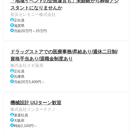
「地域イベントの企画運営も」未経験から葬祭アシ
スタントになりませんか
長浜セレモニー株式会社
正社員
滋賀県
月給20万円～25万円
ドラッグストアでの医療事務/昇給あり/週休二日制/
資格手当あり/退職金制度あり
株式会社スギ薬局
正社員
兵庫県
月給20万3,400円～
機械設計 UIJターン歓迎
株式会社インターテクノ
派遣社員
大阪府
時給2,100円～