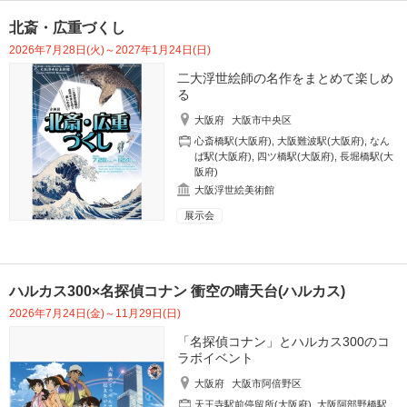
北斎・広重づくし
2026年7月28日(火)～2027年1月24日(日)
二大浮世絵師の名作をまとめて楽しめ
る
大阪府
大阪市中央区
心斎橋駅(大阪府)
,
大阪難波駅(大阪府)
,
なん
ば駅(大阪府)
,
四ツ橋駅(大阪府)
,
長堀橋駅(大
阪府)
大阪浮世絵美術館
展示会
ハルカス300×名探偵コナン 衝空の晴天台(ハルカス)
2026年7月24日(金)～11月29日(日)
「名探偵コナン」とハルカス300のコ
ラボイベント
大阪府
大阪市阿倍野区
天王寺駅前停留所(大阪府)
,
大阪阿部野橋駅