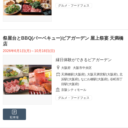
グルメ・フードフェス
祭屋台とBBQ(バーベキュー)ビアガーデン 屋上祭宴 天満橋
店
2026年6月1日(月)～10月18日(日)
縁日体験ができるビアガーデン
大阪府
大阪市中央区
天満橋駅(大阪府)
,
大阪天満宮駅(大阪府)
,
北
浜駅(大阪府)
,
なにわ橋駅(大阪府)
,
谷町四丁
目駅(大阪府)
京阪シティモール
グルメ・フードフェス
駐車場