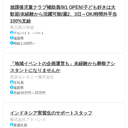
放課後児童クラブ補助員/9/1 OPEN!子ども好きは大
歓迎/未経験から活躍可能/週2、3日～OK/時間外手当
100%支給
竜王西小学校
アルバイト・パート
滋賀県
時給1,150円～
「地域イベントの企画運営も」未経験から葬祭アシ
スタントになりませんか
長浜セレモニー株式会社
正社員
滋賀県
月給20万円～25万円
インドネシア実習生のサポートスタッフ
株式会社アドバンス
派遣社員