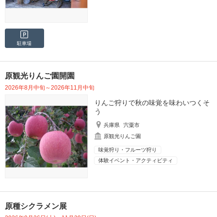
駐車場
原観光りんご園開園
2026年8月中旬～2026年11月中旬
りんご狩りで秋の味覚を味わいつくそ
う
兵庫県
宍粟市
原観光りんご園
味覚狩り・フルーツ狩り
体験イベント・アクティビティ
原種シクラメン展