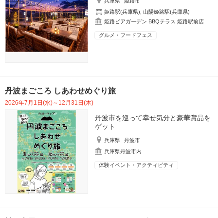
兵庫県
姫路市
姫路駅(兵庫県)
,
山陽姫路駅(兵庫県)
姫路ビアガーデン BBQテラス 姫路駅前店
グルメ・フードフェス
丹波まごころ しあわせめぐり旅
2026年7月1日(水)～12月31日(木)
丹波市を巡って幸せ気分と豪華賞品を
ゲット
兵庫県
丹波市
兵庫県丹波市内
体験イベント・アクティビティ