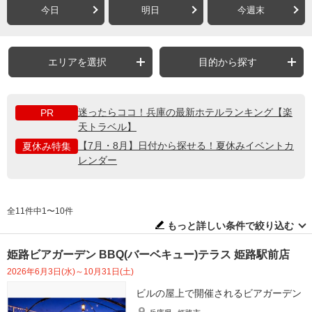
今日
明日
今週末
エリアを選択
目的から探す
迷ったらココ！兵庫の最新ホテルランキング【楽
PR
天トラベル】
【7月・8月】日付から探せる！夏休みイベントカ
夏休み特集
レンダー
全11件中1〜10件
もっと詳しい条件で絞り込む
姫路ビアガーデン BBQ(バーベキュー)テラス 姫路駅前店
2026年6月3日(水)～10月31日(土)
ビルの屋上で開催されるビアガーデン