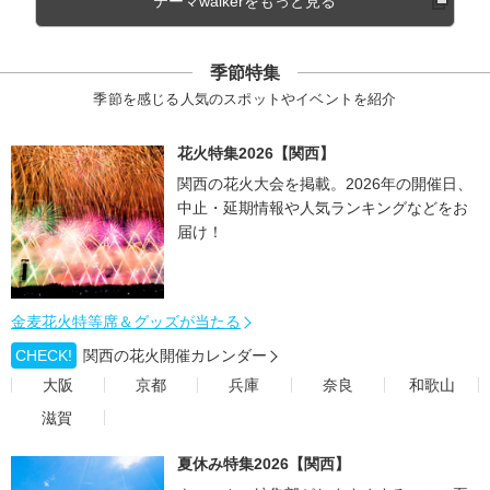
テーマwalkerをもっと見る
季節特集
季節を感じる人気のスポットやイベントを紹介
花火特集2026【関西】
関西の花火大会を掲載。2026年の開催日、
中止・延期情報や人気ランキングなどをお
届け！
金麦花火特等席＆グッズが当たる
CHECK!
関西の花火開催カレンダー
大阪
京都
兵庫
奈良
和歌山
滋賀
夏休み特集2026【関西】