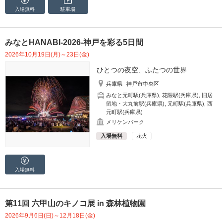
入場無料
駐車場
みなとHANABI-2026-神戸を彩る5日間
2026年10月19日(月)～23日(金)
ひとつの夜空、ふたつの世界
兵庫県
神戸市中央区
みなと元町駅(兵庫県)
,
花隈駅(兵庫県)
,
旧居
留地・大丸前駅(兵庫県)
,
元町駅(兵庫県)
,
西
元町駅(兵庫県)
メリケンパーク
入場無料
花火
入場無料
第11回 六甲山のキノコ展 in 森林植物園
2026年9月6日(日)～12月18日(金)