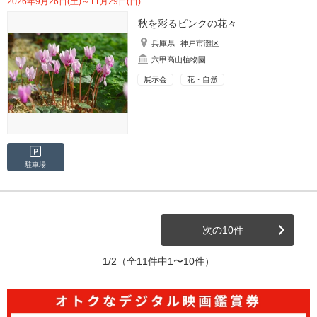
2026年9月26日(土)～11月29日(日)
秋を彩るピンクの花々
兵庫県
神戸市灘区
六甲高山植物園
展示会
花・自然
駐車場
次の10件
1/2
（全11件中1〜10件）