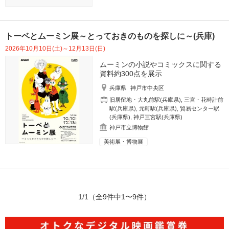
トーベとムーミン展～とっておきのものを探しに～(兵庫)
2026年10月10日(土)～12月13日(日)
ムーミンの小説やコミックスに関する
資料約300点を展示
兵庫県
神戸市中央区
旧居留地・大丸前駅(兵庫県)
,
三宮・花時計前
駅(兵庫県)
,
元町駅(兵庫県)
,
貿易センター駅
(兵庫県)
,
神戸三宮駅(兵庫県)
神戸市立博物館
美術展・博物展
1/1
（全9件中1〜9件）