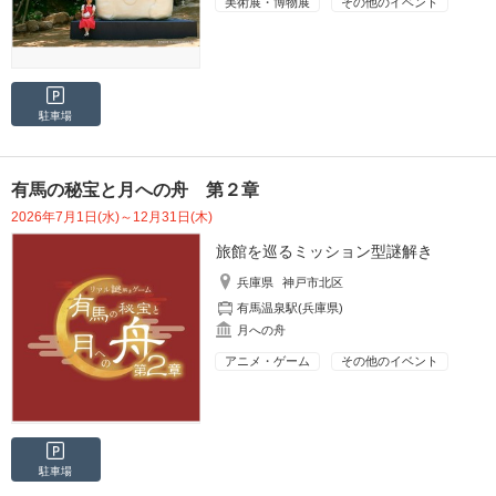
美術展・博物展
その他のイベント
駐車場
有馬の秘宝と月への舟 第２章
2026年7月1日(水)～12月31日(木)
旅館を巡るミッション型謎解き
兵庫県
神戸市北区
有馬温泉駅(兵庫県)
月への舟
アニメ・ゲーム
その他のイベント
駐車場