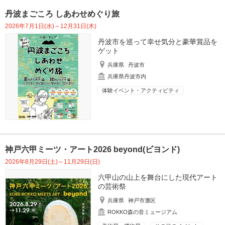
丹波まごころ しあわせめぐり旅
2026年7月1日(水)～12月31日(木)
丹波市を巡って幸せ気分と豪華賞品を
ゲット
兵庫県
丹波市
兵庫県丹波市内
体験イベント・アクティビティ
神戸六甲ミーツ・アート2026 beyond(ビヨンド)
2026年8月29日(土)～11月29日(日)
六甲山の山上を舞台にした現代アート
の芸術祭
兵庫県
神戸市灘区
ROKKO森の音ミュージアム