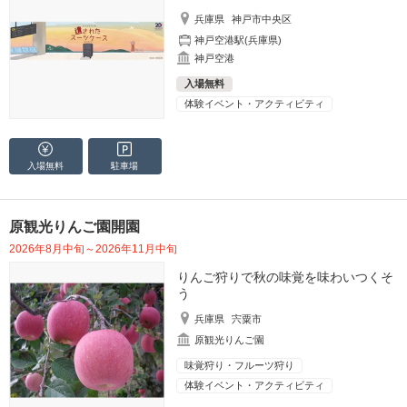
兵庫県
神戸市中央区
神戸空港駅(兵庫県)
神戸空港
入場無料
体験イベント・アクティビティ
入場無料
駐車場
原観光りんご園開園
2026年8月中旬～2026年11月中旬
りんご狩りで秋の味覚を味わいつくそ
う
兵庫県
宍粟市
原観光りんご園
味覚狩り・フルーツ狩り
体験イベント・アクティビティ