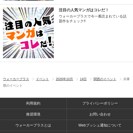
注目の人気マンガはコレだ！
ウォーカープラスで今一番読まれている話
題作をチェック!!
ウォーカープラス
イベント
2026年10月
14日
関西のイベント
兵庫
県のイベント
利用規約
プライバシーポリシー
推奨環境
お問い合わせ
ウォーカープラスとは
Webプッシュ通知について