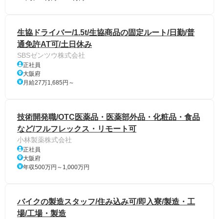
生協ドライバー/1.5t/生協商品の固定ルート/日勤/普
通免許AT可/土日休み
SBSゼンツウ株式会社
正社員
大阪府
月給27万1,685円～
技術開発職/OTC医薬品・医薬部外品・化粧品・食品
など/フルフレックス・リモート可
小林製薬株式会社
正社員
大阪府
年収500万円～1,000万円
バイクの製造スタッフ/住み込み可/即入寮/製造・工
場/工場・製造