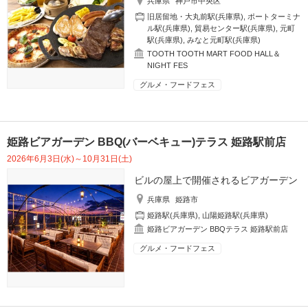
兵庫県
神戸市中央区
旧居留地・大丸前駅(兵庫県)
,
ポートターミナ
ル駅(兵庫県)
,
貿易センター駅(兵庫県)
,
元町
駅(兵庫県)
,
みなと元町駅(兵庫県)
TOOTH TOOTH MART FOOD HALL＆
NIGHT FES
グルメ・フードフェス
姫路ビアガーデン BBQ(バーベキュー)テラス 姫路駅前店
2026年6月3日(水)～10月31日(土)
ビルの屋上で開催されるビアガーデン
兵庫県
姫路市
姫路駅(兵庫県)
,
山陽姫路駅(兵庫県)
姫路ビアガーデン BBQテラス 姫路駅前店
グルメ・フードフェス