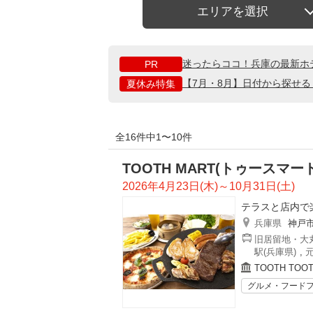
エリアを選択
迷ったらココ！兵庫の最新ホ
PR
【7月・8月】日付から探せ
夏休み特集
全16件中1〜10件
TOOTH MART(トゥースマー
2026年4月23日(木)～10月31日(土)
テラスと店内で
兵庫県
神戸
旧居留地・大丸
駅(兵庫県)
,
元
TOOTH TOOT
グルメ・フード