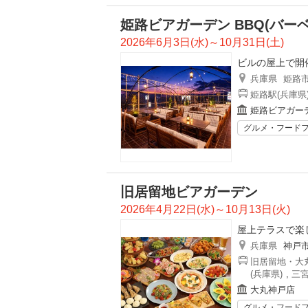
姫路ビアガーデン BBQ(バー
2026年6月3日(水)～10月31日(土)
ビルの屋上で開
兵庫県
姫路
姫路駅(兵庫県
姫路ビアガーデ
グルメ・フード
旧居留地ビアガーデン
2026年4月22日(水)～10月13日(火)
屋上テラスで楽
兵庫県
神戸
旧居留地・大丸
(兵庫県)
,
三宮
大丸神戸店
グルメ・フード