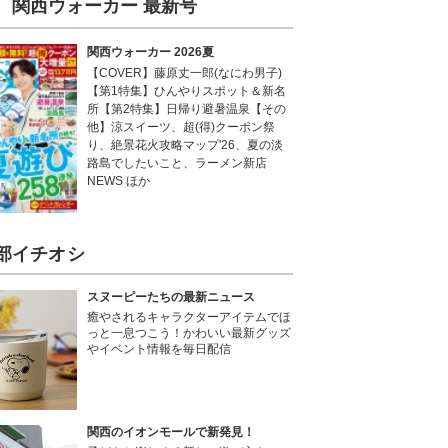
関西ウォーカー 最新号
関西ウォーカー 2026夏
【COVER】藤原丈一郎(なにわ男子)
【第1特集】ひんやりスポット＆新名
所【第2特集】日帰り避暑温泉【その
他】涼スイーツ、超(得)クーポン祭
り、絶景花火攻略マップ'26、夏の淡
路島でしたいこと、ラーメン新店
NEWS ほか
部イチオシ
スヌーピーたちの最新ニュース
癒やされるキャラクターアイテムでほ
っと一息つこう！かわいい最新グッズ
やイベント情報を毎日配信
関西のイオンモールで新発見！