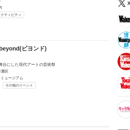
市
内
アクティビティ
eyond(ビヨンド)
舞台にした現代アートの芸術祭
市灘区
音ミュージアム
その他のイベント