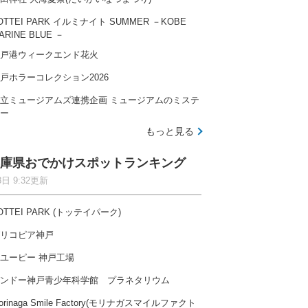
OTTEI PARK イルミナイト SUMMER －KOBE
ARINE BLUE －
戸港ウィークエンド花火
戸ホラーコレクション2026
立ミュージアムズ連携企画 ミュージアムのミステ
ー
もっと見る
庫県おでかけスポットランキング
8日 9:32更新
OTTEI PARK (トッテイパーク)
リコピア神戸
ユーピー 神戸工場
ンドー神戸青少年科学館 プラネタリウム
orinaga Smile Factory(モリナガスマイルファクト