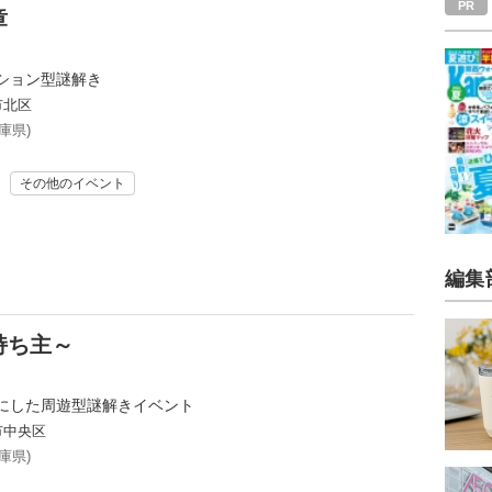
章
ション型謎解き
市北区
庫県)
その他のイベント
編集
持ち主～
にした周遊型謎解きイベント
市中央区
庫県)