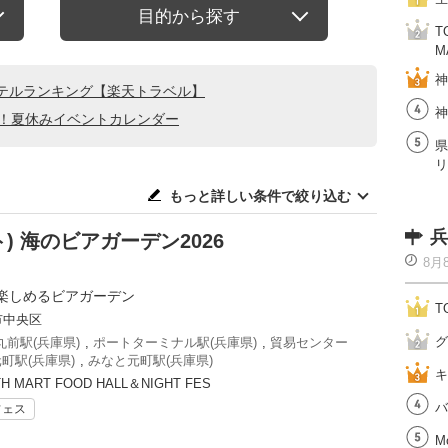
目的から探す
T
M
神
テルランキング【楽天トラベル】
神
る！夏休みイベントカレンダー
県
リ
もっと詳しい条件で絞り込む
兵
ト) 海のビアガーデン2026
8月
楽しめるビアガーデン
T
市中央区
グ
前駅(兵庫県)
,
ポートターミナル駅(兵庫県)
,
貿易センター
町駅(兵庫県)
,
みなと元町駅(兵庫県)
キ
H MART FOOD HALL＆NIGHT FES
バ
フェス
M