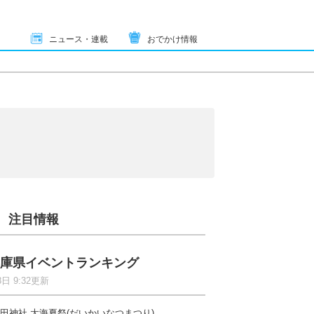
ニュース・連載
おでかけ情報
注目情報
庫県イベントランキング
8日 9:32更新
田神社 大海夏祭(だいかいなつまつり)