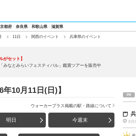
京都府
奈良県
和歌山県
滋賀県
月
11日
関西のイベント
兵庫県のイベント
ルがセット】
「みなとみらいフェスティバル」鑑賞ツアーを販売中
年10月11日(日)】
ウォーカープラス掲載の駅・路線について
兵
明日
今週末
8月
生