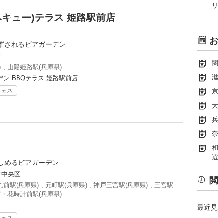
リ
ベキュー)テラス 姫路駅前店
お
催されるビアガーデン
市
関
)
,
山陽姫路駅(兵庫県)
滋
ン BBQテラス 姫路駅前店
フェス
京
大
兵
奈
和
選
しめるビアガーデン
市中央区
閲
前駅(兵庫県)
,
元町駅(兵庫県)
,
神戸三宮駅(兵庫県)
,
三宮駅
・花時計前駅(兵庫県)
最近見
フェス