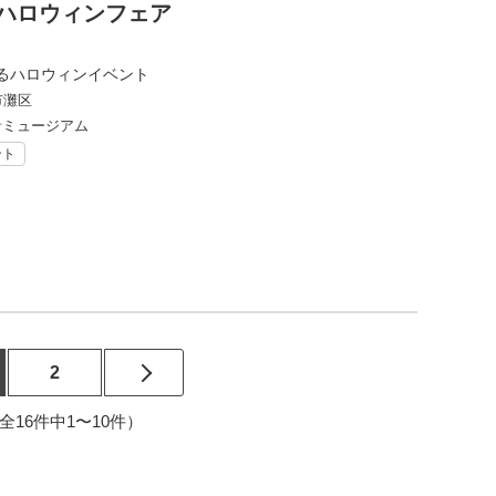
＆ハロウィンフェア
るハロウィンイベント
市灘区
音ミュージアム
ント
2
2（全16件中1〜10件）