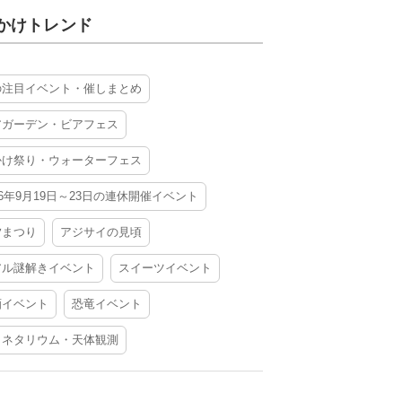
かけトレンド
の注目イベント・催しまとめ
アガーデン・ビアフェス
かけ祭り・ウォーターフェス
26年9月19日～23日の連休開催イベント
夕まつり
アジサイの見頃
アル謎解きイベント
スイーツイベント
酒イベント
恐竜イベント
ラネタリウム・天体観測