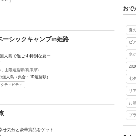
おで
夏
ベーシックキャンプin姫路
ビ
水
ー無人島で過ごす特別な夏ー
市
20
)
,
山陽姫路駅(兵庫県)
の無人島（集合：JR姫路駅）
七
アクティビティ
リ
お
旅
プ
幸せ気分と豪華賞品をゲット