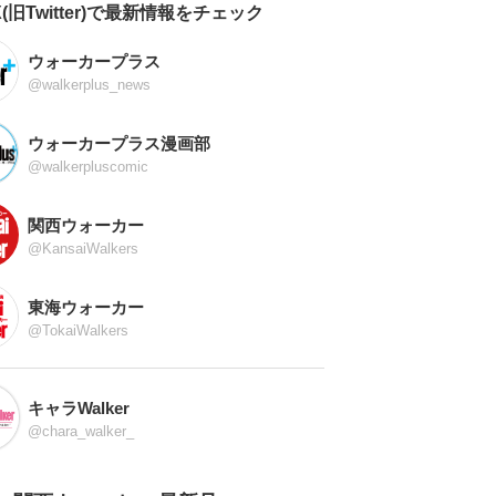
X(旧Twitter)で最新情報をチェック
ウォーカープラス
@walkerplus_news
ウォーカープラス漫画部
@walkerpluscomic
関西ウォーカー
@KansaiWalkers
東海ウォーカー
@TokaiWalkers
キャラWalker
@chara_walker_