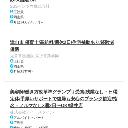
SBSゼンツウ株式会社
正社員
岡山県
月給24万2,485円～
津山市 保育士/高給料/週休2日/住宅補助あり/経験者
優遇
児童養護施設 立正青葉学園
正社員
岡山県
月給21万円～
美容師/働き方改革準グランプリ受賞/残業なし・日曜
定休/手厚いサポートで復帰も安心のブランク歓迎/指
名・ノルマなし×週2日〜OK/緑井店
株式会社アイ・スタイル
アルバイト・パート
広島県
時給1,150円～1,450円