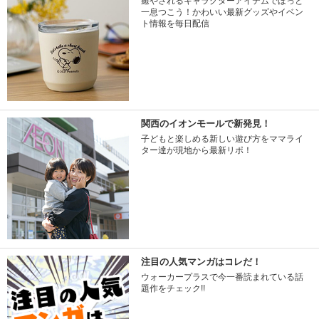
癒やされるキャラクターアイテムでほっと
一息つこう！かわいい最新グッズやイベン
ト情報を毎日配信
関西のイオンモールで新発見！
子どもと楽しめる新しい遊び方をママライ
ター達が現地から最新リポ！
注目の人気マンガはコレだ！
ウォーカープラスで今一番読まれている話
題作をチェック!!