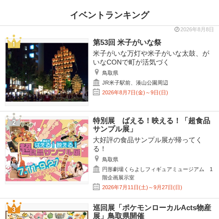
イベントランキング
2026年8月8日
第53回 米子がいな祭
米子がいな万灯や米子がいな太鼓、が
いなCONで町が活気づく
鳥取県
JR米子駅前、湊山公園周辺
2026年8月7日(金)～9日(日)
特別展 ばえる！映える！「超食品
サンプル展」
大好評の食品サンプル展が帰ってく
る！
鳥取県
円形劇場くらよしフィギュアミュージアム 1
階企画展示室
2026年7月11日(土)～9月27日(日)
巡回展「ポケモンローカルActs物産
展」鳥取県開催