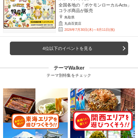
全国各地の「ポケモンローカルActs」
コラボ商品が販売
鳥取県
丸由百貨店
2026年7月30日(木)～8月11日(祝)
4位以下のイベントを見る
テーマWalker
テーマ別特集をチェック