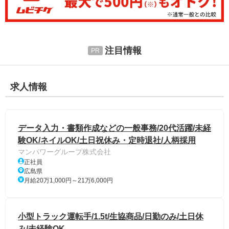
注目情報
求人情報
データ入力・書類作成などの一般事務/20代活躍/未経
験OK/ネイルOK/土日祝休み・定時退社/人柄採用
マンパワーグループ株式会社
正社員
広島県
月給20万1,000円～21万6,000円
小型トラック運転手/1.5t/生協商品/日勤のみ/土日休
み/未経験OK