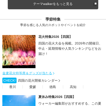
テーマwalkerをもっと見る
季節特集
季節を感じる人気のスポットやイベントを紹介
花火特集2026【四国】
四国の花火大会を掲載。2026年の開催日、
中止・延期情報や人気ランキングなどをお
届け！
金麦花火特等席＆グッズが当たる
CHECK!
四国の花火開催カレンダー
香川
愛媛
徳島
高知
夏休み特集2026【四国】
ウォーカー編集部がおすすめする、この夏