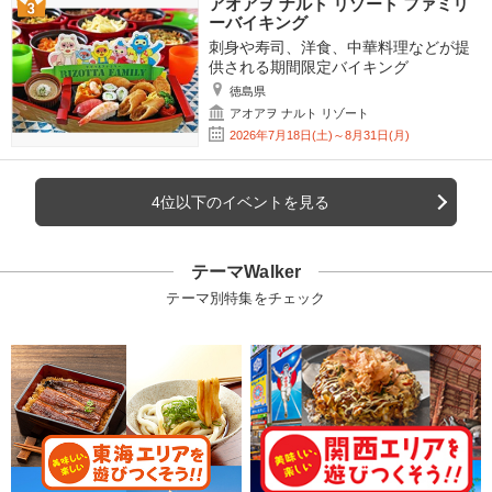
アオアヲ ナルト リゾート ファミリ
ーバイキング
刺身や寿司、洋食、中華料理などが提
供される期間限定バイキング
徳島県
アオアヲ ナルト リゾート
2026年7月18日(土)～8月31日(月)
4位以下のイベントを見る
テーマWalker
テーマ別特集をチェック