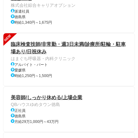
株式会社綜合キャリアオプション
派遣社員
徳島県
時給1,340円～1,675円
NEW
臨床検査技師/非常勤・週3日未満/診療所/駐輪・駐車
場あり/日祝休み
はまぐち呼吸器・内科クリニック
アルバイト・パート
愛媛県
時給1,250円～1,500円
美容師/しっかり休める/上場企業
QBハウスゆめタウン徳島
正社員
徳島県
月給29万1,000円～43万円