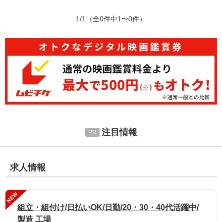
1/1
（全0件中1〜0件）
注目情報
求人情報
NEW
組立・組付け/日払いOK/日勤/20・30・40代活躍中/
製造 工場