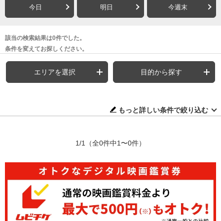
今日
明日
今週末
該当の検索結果は0件でした。
条件を変えてお探しください。
エリアを選択
目的から探す
もっと詳しい条件で絞り込む
1/1
（全0件中1〜0件）