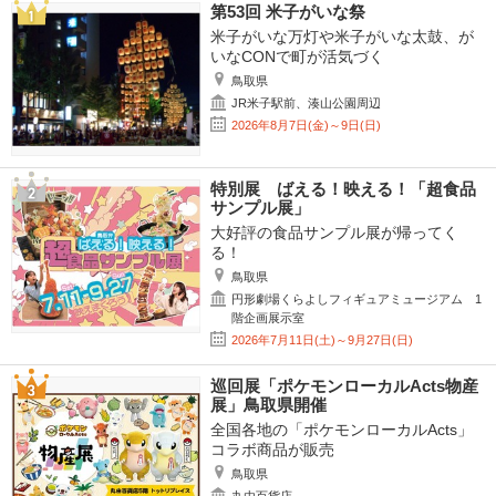
第53回 米子がいな祭
米子がいな万灯や米子がいな太鼓、が
いなCONで町が活気づく
鳥取県
JR米子駅前、湊山公園周辺
2026年8月7日(金)～9日(日)
特別展 ばえる！映える！「超食品
サンプル展」
大好評の食品サンプル展が帰ってく
る！
鳥取県
円形劇場くらよしフィギュアミュージアム 1
階企画展示室
2026年7月11日(土)～9月27日(日)
巡回展「ポケモンローカルActs物産
展」鳥取県開催
全国各地の「ポケモンローカルActs」
コラボ商品が販売
鳥取県