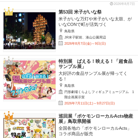
2026年8月7日
第53回 米子がいな祭
米子がいな万灯や米子がいな太鼓、が
いなCONで町が活気づく
鳥取県
JR米子駅前、湊山公園周辺
2026年8月7日(金)～9日(日)
特別展 ばえる！映える！「超食品
サンプル展」
大好評の食品サンプル展が帰ってく
る！
鳥取県
円形劇場くらよしフィギュアミュージアム 1
階企画展示室
2026年7月11日(土)～9月27日(日)
巡回展「ポケモンローカルActs物産
展」鳥取県開催
全国各地の「ポケモンローカルActs」
コラボ商品が販売