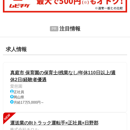
注目情報
求人情報
真庭市 保育園の保育士/残業なし/年休110日以上/週
休2日/経験者優遇
愛慈園
正社員
岡山県
月給17万5,000円～
NEW
運送業の8tトラック運転手×正社員×日野郡
株式会社チロル