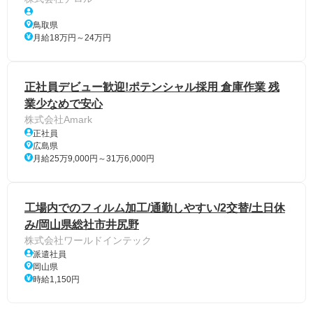
鳥取県
月給18万円～24万円
正社員デビュー歓迎!ポテンシャル採用 倉庫作業 残
業少なめで安心
株式会社Amark
正社員
広島県
月給25万9,000円～31万6,000円
工場内でのフィルム加工/通勤しやすい/2交替/土日休
み/岡山県総社市井尻野
株式会社ワールドインテック
派遣社員
岡山県
時給1,150円