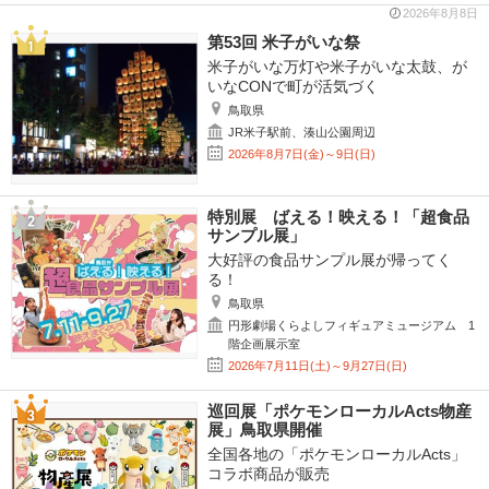
2026年8月8日
第53回 米子がいな祭
米子がいな万灯や米子がいな太鼓、が
いなCONで町が活気づく
鳥取県
JR米子駅前、湊山公園周辺
2026年8月7日(金)～9日(日)
特別展 ばえる！映える！「超食品
サンプル展」
大好評の食品サンプル展が帰ってく
る！
鳥取県
円形劇場くらよしフィギュアミュージアム 1
階企画展示室
2026年7月11日(土)～9月27日(日)
巡回展「ポケモンローカルActs物産
展」鳥取県開催
全国各地の「ポケモンローカルActs」
コラボ商品が販売