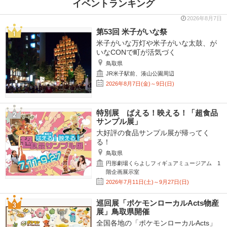
イベントランキング
2026年8月7日
第53回 米子がいな祭
米子がいな万灯や米子がいな太鼓、が
いなCONで町が活気づく
鳥取県
JR米子駅前、湊山公園周辺
2026年8月7日(金)～9日(日)
特別展 ばえる！映える！「超食品
サンプル展」
大好評の食品サンプル展が帰ってく
る！
鳥取県
円形劇場くらよしフィギュアミュージアム 1
階企画展示室
2026年7月11日(土)～9月27日(日)
巡回展「ポケモンローカルActs物産
展」鳥取県開催
全国各地の「ポケモンローカルActs」