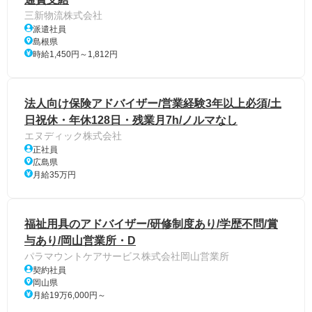
三新物流株式会社
派遣社員
島根県
時給1,450円～1,812円
法人向け保険アドバイザー/営業経験3年以上必須/土
日祝休・年休128日・残業月7h/ノルマなし
エヌディック株式会社
正社員
広島県
月給35万円
福祉用具のアドバイザー/研修制度あり/学歴不問/賞
与あり/岡山営業所・D
パラマウントケアサービス株式会社岡山営業所
契約社員
岡山県
月給19万6,000円～