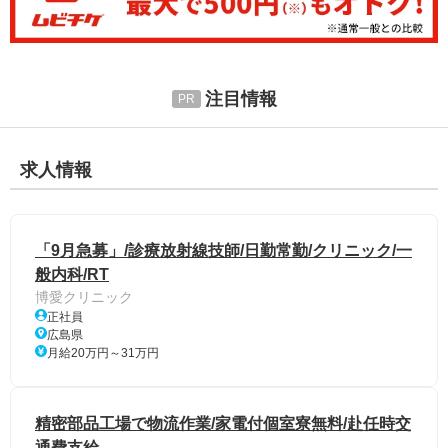
注目情報
求人情報
「9月急募」/診療放射線技師/日勤常勤/クリニック/一
般内科/RT
博愛クリニック
正社員
広島県
月給20万円～31万円
精密部品工場で物流作業/家電付個室寮無料/赴任時交
通費支給