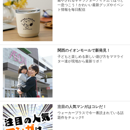
癒やされるキャラクターアイテムでほっと
一息つこう！かわいい最新グッズやイベン
ト情報を毎日配信
関西のイオンモールで新発見！
子どもと楽しめる新しい遊び方をママライ
ター達が現地から最新リポ！
注目の人気マンガはコレだ！
ウォーカープラスで今一番読まれている話
題作をチェック!!