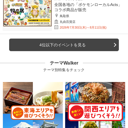
全国各地の「ポケモンローカルActs」
コラボ商品が販売
鳥取県
丸由百貨店
2026年7月30日(木)～8月11日(祝)
4位以下のイベントを見る
テーマWalker
テーマ別特集をチェック