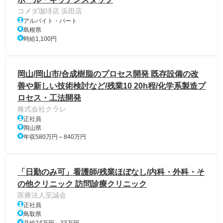
コメダ珈琲店 浜田店
アルバイト・パート
島根県
時給1,100円
岡山/岡山市/合成樹脂のプロセス開発 既存設備の改
善や新しい技術検討など/残業10 20h程/化学系製造プ
ロセス・工法開発
株式会社クラレ
正社員
岡山県
年収580万円～840万円
「日勤のみ可」看護師/残業ほぼなし/内科・外科・そ
の他クリニック 訪問診療クリニック
医療法人至誠会
正社員
鳥取県
月給24万円～33万円