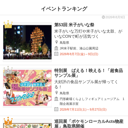
イベントランキング
2026年8月9日
第53回 米子がいな祭
米子がいな万灯や米子がいな太鼓、が
いなCONで町が活気づく
鳥取県
JR米子駅前、湊山公園周辺
2026年8月7日(金)～9日(日)
特別展 ばえる！映える！「超食品
サンプル展」
大好評の食品サンプル展が帰ってく
る！
鳥取県
円形劇場くらよしフィギュアミュージアム 1
階企画展示室
2026年7月11日(土)～9月27日(日)
巡回展「ポケモンローカルActs物産
展」鳥取県開催