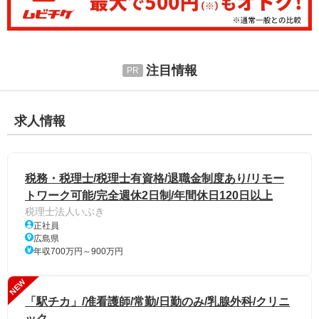
注目情報
求人情報
税務・税理士/税理士有資格/退職金制度あり/リモー
トワーク可能/完全週休2日制/年間休日120日以上
税理士法人いぶき
正社員
広島県
年収700万円～900万円
NEW
「駅チカ」/准看護師/常勤/日勤のみ/乳腺外科/クリニ
ック