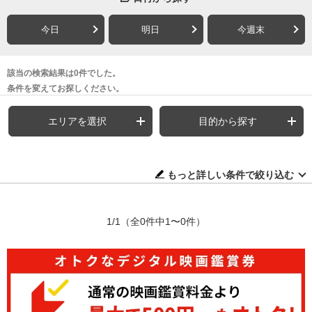
今日
明日
今週末
該当の検索結果は0件でした。
条件を変えてお探しください。
エリアを選択
目的から探す
もっと詳しい条件で絞り込む
1/1
（全0件中1〜0件）