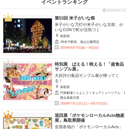
イベントランキング
2026年8月7日
第53回 米子がいな祭
米子がいな万灯や米子がいな太鼓、が
いなCONで町が活気づく
鳥取県
JR米子駅前、湊山公園周辺
2026年8月7日(金)～9日(日)
特別展 ばえる！映える！「超食品
サンプル展」
大好評の食品サンプル展が帰ってく
る！
鳥取県
円形劇場くらよしフィギュアミュージアム 1
階企画展示室
2026年7月11日(土)～9月27日(日)
巡回展「ポケモンローカルActs物産
展」鳥取県開催
全国各地の「ポケモンローカルActs」