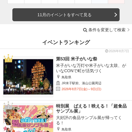
11月のイベントをすべて見る
条件を変更して検索
イベントランキング
2026年8月7日
第53回 米子がいな祭
米子がいな万灯や米子がいな太鼓、が
いなCONで町が活気づく
鳥取県
JR米子駅前、湊山公園周辺
2026年8月7日(金)～9日(日)
特別展 ばえる！映える！「超食品
サンプル展」
大好評の食品サンプル展が帰ってく
る！
鳥取県