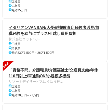
正社員
広島県
月給35万円
イタリアンVANSAN/店長候補/飲食店経験者必見/前
職経験を給与にプラス/引越し費用負担
株式会社ウッドベル
正社員
鳥取県
月給23万1,500円～26万1,500円
NEW
「資格不問」介護職員/介護福祉士/交通費支給/年休
110日以上/車通勤OK/小規模多機能
リゾートデイサービスゆうゆう神辺
正社員
広島県
月給20万円～21万円