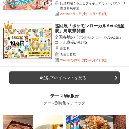
円形劇場くらよしフィギュアミュージアム 1
階企画展示室
2026年7月11日(土)～9月27日(日)
巡回展「ポケモンローカルActs物産
展」鳥取県開催
全国各地の「ポケモンローカルActs」
コラボ商品が販売
鳥取県
丸由百貨店
2026年7月30日(木)～8月11日(祝)
4位以下のイベントを見る
テーマWalker
テーマ別特集をチェック