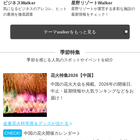
ビジネスWalker
星野リゾートWalker
気になるビジネスのアレコレ、ヒット
星野リゾートが運営する多彩な施設の
の裏側を徹底調査
最新情報をチェック！
テーマwalkerをもっと見る
季節特集
季節を感じる人気のスポットやイベントを紹介
花火特集2026【中国】
中国の花火大会を掲載。2026年の開催日、
中止・延期情報や人気ランキングなどをお
届け！
金麦花火特等席＆グッズが当たる
CHECK!
中国の花火開催カレンダー