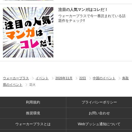
注目の人気マンガはコレだ！
ウォーカープラスで今一番読まれている話
題作をチェック!!
ウォーカープラス
イベント
2026年11月
22日
中国のイベント
鳥取
県のイベント
花火
利用規約
プライバシーポリシー
推奨環境
お問い合わせ
ウォーカープラスとは
Webプッシュ通知について