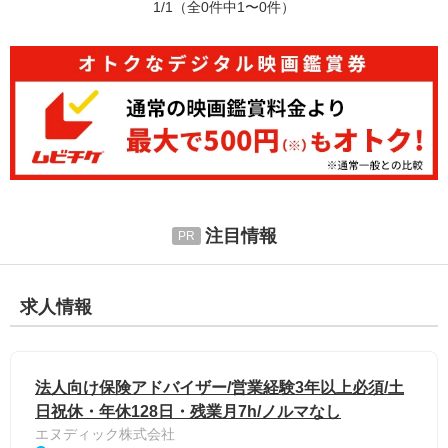
1/1
（全0件中1〜0件）
注目情報
求人情報
法人向け保険アドバイザー/営業経験3年以上必須/土
日祝休・年休128日・残業月7h/ノルマなし
エヌディック株式会社