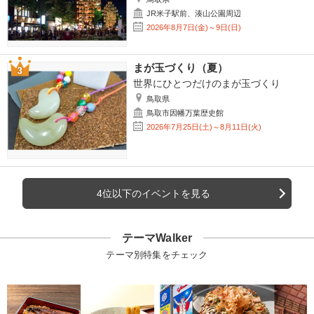
JR米子駅前、湊山公園周辺
2026年8月7日(金)～9日(日)
まが玉づくり（夏）
世界にひとつだけのまが玉づくり
鳥取県
鳥取市因幡万葉歴史館
2026年7月25日(土)～8月11日(火)
4位以下のイベントを見る
テーマWalker
テーマ別特集をチェック