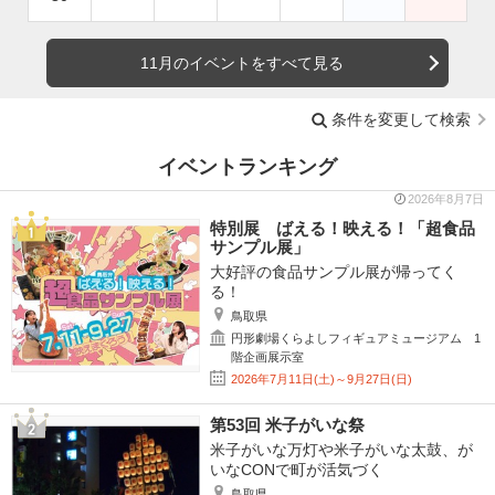
11月のイベントをすべて見る
条件を変更して検索
イベントランキング
2026年8月7日
特別展 ばえる！映える！「超食品
サンプル展」
大好評の食品サンプル展が帰ってく
る！
鳥取県
円形劇場くらよしフィギュアミュージアム 1
階企画展示室
2026年7月11日(土)～9月27日(日)
第53回 米子がいな祭
米子がいな万灯や米子がいな太鼓、が
いなCONで町が活気づく
鳥取県