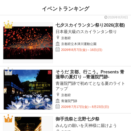
イベントランキング
2026年8月8日
七夕スカイランタン祭り2026(京都)
日本最大級のスカイランタン祭り
京都府
京都府立木津川運動公園
2026年8月7日(金)～16日(日)
そうだ 京都、行こう。Presents 青
蓮華の夏灯り --青蓮院門跡-
青蓮院門跡で初めてとなる夏のライト
アップ
京都府
青蓮院門跡
2026年7月17日(金)～8月23日(日)
御手洗祭と北野七夕祭
みんなの願いを天神様に届けよう