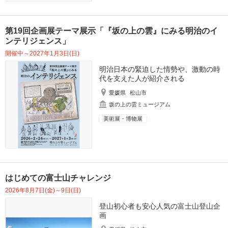
第19回企画展テーマ展示「『坂の上の雲』にみる明治のイ
ンテリジェンス」
開催中～2027年1月3日(日)
明治日本の緊迫した情勢や、激動の時
代を支えた人が紹介される
愛媛県
松山市
坂の上の雲ミュージアム
美術展・博物展
はじめての富士山チャレンジ
2026年8月7日(金)～9日(日)
登山初心者も安心人気の富士山登山企
画