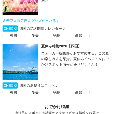
金麦花火特等席＆グッズが当たる
CHECK!
四国の花火開催カレンダー
香川
愛媛
徳島
高知
夏休み特集2026【四国】
ウォーカー編集部がおすすめする、この夏
の楽しみ方を紹介。夏休みイベント＆おで
かけスポット情報が盛りだくさん！
CHECK!
四国の夏祭りはこちら
香川
愛媛
徳島
高知
おでかけ特集
今注目のスポットや話題のアクティビティ情報をお届け