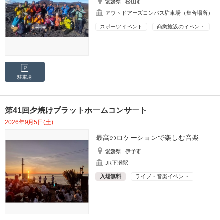
愛媛県
松山市
アウトドアーズコンパス駐車場（集合場所）
スポーツイベント
商業施設のイベント
駐車場
第41回夕焼けプラットホームコンサート
2026年9月5日(土)
最高のロケーションで楽しむ音楽
愛媛県
伊予市
JR下灘駅
入場無料
ライブ・音楽イベント