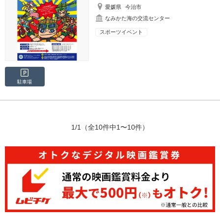
愛媛県
今治市
なみかた海の交流センター
スポーツイベント
駐車場
1/1
（全10件中1〜10件）