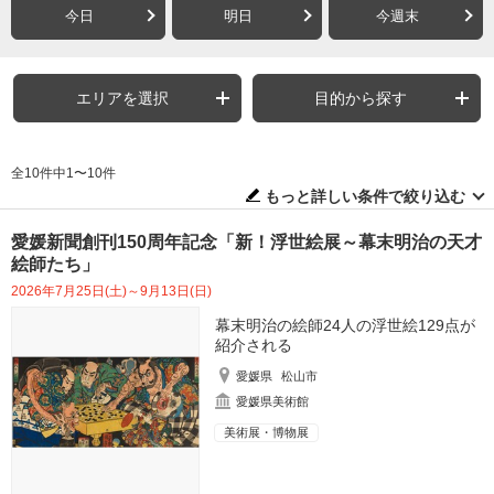
今日
明日
今週末
エリアを選択
目的から探す
全10件中1〜10件
もっと詳しい条件で絞り込む
愛媛新聞創刊150周年記念「新！浮世絵展～幕末明治の天才
絵師たち」
2026年7月25日(土)～9月13日(日)
幕末明治の絵師24人の浮世絵129点が
紹介される
愛媛県
松山市
愛媛県美術館
美術展・博物展