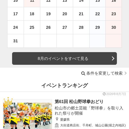
10
11
12
13
14
15
16
17
18
19
20
21
22
23
24
25
26
27
28
29
30
31
8月のイベントをすべて見る
条件を変更して検索
イベントランキング
2026年8月7日
第61回 松山野球拳おどり
松山市の郷土芸能「野球拳」を取り入
れた祭りが開催
愛媛県
大街道商店街、千舟町、城山公園(堀之内地区)