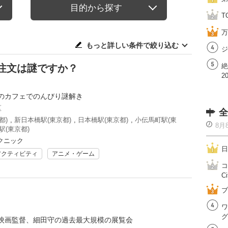
目的から探す
T
万
もっと詳しい条件で絞り込む
ジ
絶
注文は謎ですか？
2
のカフェでのんびり謎解き
区
全
都)
,
新日本橋駅(東京都)
,
日本橋駅(東京都)
,
小伝馬町駅(東
8月
駅(東京都)
クニック
日
アクティビティ
アニメ・ゲーム
コ
Ci
ブ
ワ
グ
映画監督、細田守の過去最大規模の展覧会