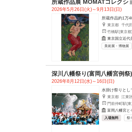
所蔵作品展 MOMATコレクシ
2026年5月26日(火)～9月13日(日)
所蔵作品約1万4
東京都
千代
竹橋駅(東京都
東京国立近代
美術展・博物展
深川八幡祭り(富岡八幡宮例祭
2026年8月12日(水)～16日(日)
水掛け祭りとし
東京都
江東
門前仲町駅(東
富岡八幡宮と
入場無料
祭