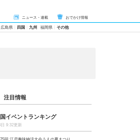
ニュース・連載
おでかけ情報
広島県
四国
九州
福岡県
その他
注目情報
国イベントランキング
8日 9:32更新
75回 江戸趣味納涼大会うえの夏まつり