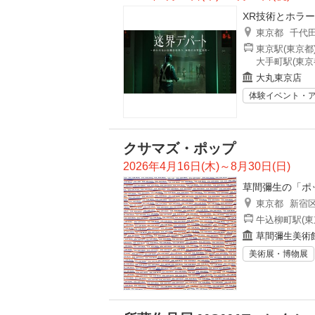
XR技術とホラ
東京都
千代
東京駅(東京都
大手町駅(東京
大丸東京店
体験イベント・
クサマズ・ポップ
2026年4月16日(木)～8月30日(日)
草間彌生の「ポ
東京都
新宿
牛込柳町駅(東
草間彌生美術
美術展・博物展