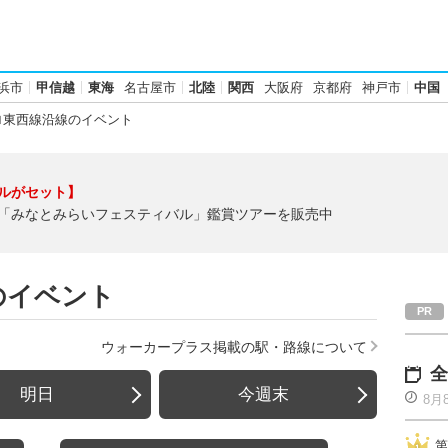
浜市
甲信越
東海
名古屋市
北陸
関西
大阪府
京都府
神戸市
中国
ロ東西線沿線のイベント
ルがセット】
「みなとみらいフェスティバル」鑑賞ツアーを販売中
のイベント
ウォーカープラス掲載の駅・路線について
全
明日
今週末
8月
第