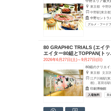
中野エリア最大
東京都
中野
中野駅(東京都
中野セントラ
グルメ・フード
80 GRAPHIC TRIALS 
エイター80組とTOPPAN(ト
2026年6月27日(土)～9月27日(日)
80組のクリエイ
東京都
文京
江戸川橋駅(東
都)
,
茗荷谷駅
印刷博物館
入場無料
美