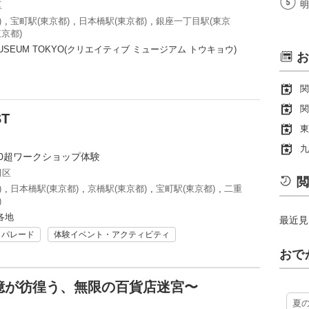
明
区
)
,
宝町駅(東京都)
,
日本橋駅(東京都)
,
銀座一丁目駅(東京
京都)
 MUSEUM TOKYO(クリエイティブ ミュージアム トウキョウ)
お
関
関
ST
東
九
00超ワークショップ体験
田区
閲
)
,
日本橋駅(東京都)
,
京橋駅(東京都)
,
宝町駅(東京都)
,
二重
)
各地
最近見
・パレード
体験イベント・アクティビティ
おで
憶が彷徨う、無限の百貨店迷宮〜
夏