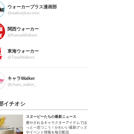
ウォーカープラス漫画部
@walkerpluscomic
関西ウォーカー
@KansaiWalkers
東海ウォーカー
@TokaiWalkers
キャラWalker
@chara_walker_
部イチオシ
スヌーピーたちの最新ニュース
癒やされるキャラクターアイテムでほ
っと一息つこう！かわいい最新グッズ
やイベント情報を毎日配信