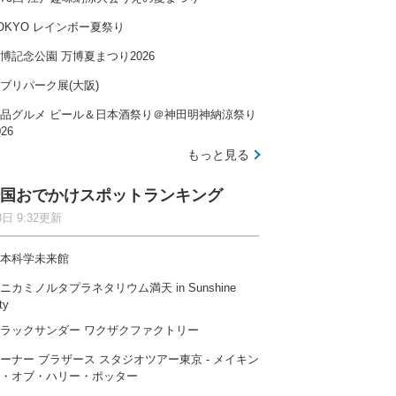
OKYO レインボー夏祭り
博記念公園 万博夏まつり2026
ブリパーク展(大阪)
品グルメ ビール＆日本酒祭り＠神田明神納涼祭り
026
もっと見る
国おでかけスポットランキング
8日 9:32更新
本科学未来館
ニカミノルタプラネタリウム満天 in Sunshine
ty
ラックサンダー ワクザクファクトリー
ーナー ブラザース スタジオツアー東京 ‐ メイキン
・オブ・ハリー・ポッター