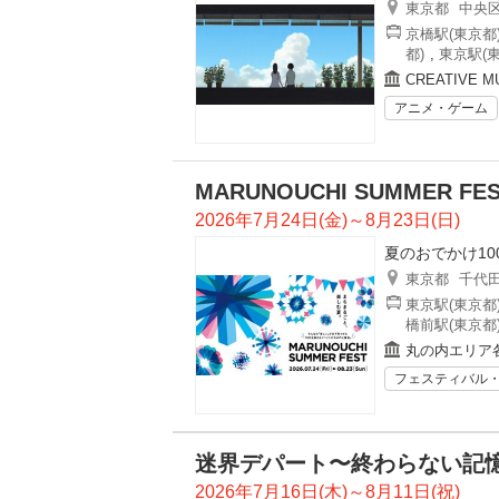
東京都
中央
京橋駅(東京都
都)
,
東京駅(東
CREATIVE
アニメ・ゲーム
MARUNOUCHI SUMMER FE
2026年7月24日(金)～8月23日(日)
夏のおでかけ1
東京都
千代
東京駅(東京都
橋前駅(東京都
丸の内エリア
フェスティバル
迷界デパート〜終わらない記
2026年7月16日(木)～8月11日(祝)