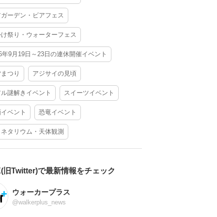
アガーデン・ビアフェス
かけ祭り・ウォーターフェス
26年9月19日～23日の連休開催イベント
夕まつり
アジサイの見頃
アル謎解きイベント
スイーツイベント
酒イベント
恐竜イベント
ラネタリウム・天体観測
X(旧Twitter)で最新情報をチェック
ウォーカープラス
@walkerplus_news