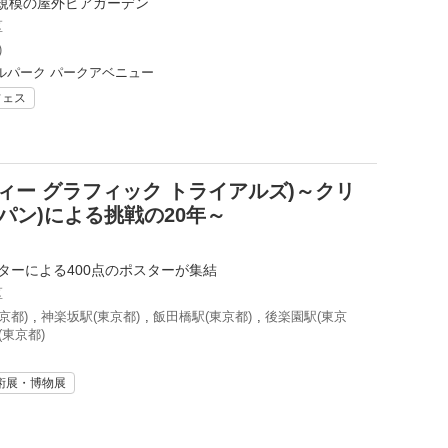
規模の屋外ビアガーデン
区
)
ルパーク パークアベニュー
フェス
(エイティー グラフィック トライアルズ)～クリ
ッパン)による挑戦の20年～
ターによる400点のポスターが集結
区
京都)
,
神楽坂駅(東京都)
,
飯田橋駅(東京都)
,
後楽園駅(東京
(東京都)
術展・博物展