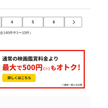
4
5
6
4（全140件中1〜10件）