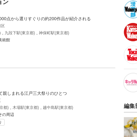
ョン
000点から選りすぐりの約200作品が紹介される
田区
)
,
九段下駅(東京都)
,
神保町駅(東京都)
美術館
)
て親しまれる江戸三大祭りのひとつ
区
編集
京都)
,
木場駅(東京都)
,
越中島駅(東京都)
その周辺
り