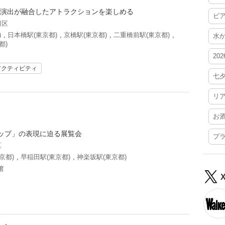
ー演出が融合したアトラクションを楽しめる
ビ
田区
)
,
日本橋駅(東京都)
,
京橋駅(東京都)
,
二重橋前駅(東京都)
,
水
都)
20
アクティビティ
七
リ
お
ップ」の表現に迫る展覧会
プ
区
京都)
,
早稲田駅(東京都)
,
神楽坂駅(東京都)
館