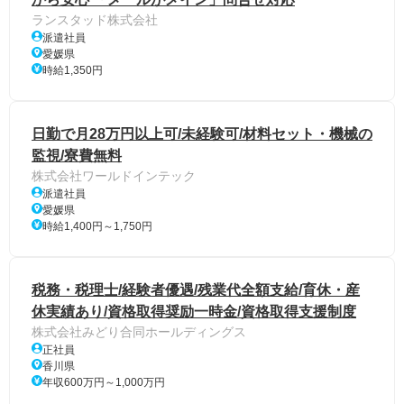
ランスタッド株式会社
派遣社員
愛媛県
時給1,350円
日勤で月28万円以上可/未経験可/材料セット・機械の
監視/寮費無料
株式会社ワールドインテック
派遣社員
愛媛県
時給1,400円～1,750円
税務・税理士/経験者優遇/残業代全額支給/育休・産
休実績あり/資格取得奨励一時金/資格取得支援制度
株式会社みどり合同ホールディングス
正社員
香川県
年収600万円～1,000万円