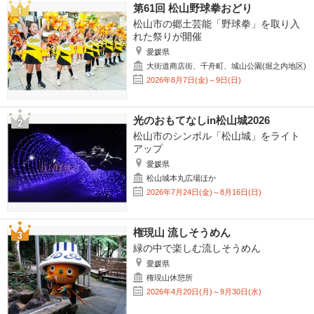
第61回 松山野球拳おどり
松山市の郷土芸能「野球拳」を取り入
れた祭りが開催
愛媛県
大街道商店街、千舟町、城山公園(堀之内地区)
2026年8月7日(金)～9日(日)
光のおもてなしin松山城2026
松山市のシンボル「松山城」をライト
アップ
愛媛県
松山城本丸広場ほか
2026年7月24日(金)～8月16日(日)
権現山 流しそうめん
緑の中で楽しむ流しそうめん
愛媛県
権現山休憩所
2026年4月20日(月)～9月30日(水)