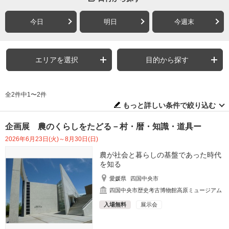
今日
明日
今週末
エリアを選択
目的から探す
全2件中1〜2件
もっと詳しい条件で絞り込む
企画展 農のくらしをたどる－村・暦・知識・道具ー
2026年6月23日(火)～8月30日(日)
農が社会と暮らしの基盤であった時代
を知る
愛媛県
四国中央市
四国中央市歴史考古博物館高原ミュージアム
入場無料
展示会