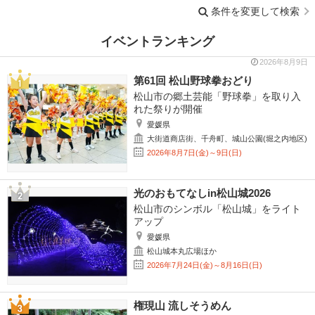
条件を変更して検索
イベントランキング
2026年8月9日
第61回 松山野球拳おどり
松山市の郷土芸能「野球拳」を取り入
れた祭りが開催
愛媛県
大街道商店街、千舟町、城山公園(堀之内地区)
2026年8月7日(金)～9日(日)
光のおもてなしin松山城2026
松山市のシンボル「松山城」をライト
アップ
愛媛県
松山城本丸広場ほか
2026年7月24日(金)～8月16日(日)
権現山 流しそうめん