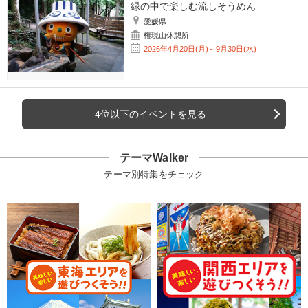
緑の中で楽しむ流しそうめん
愛媛県
権現山休憩所
2026年4月20日(月)～9月30日(水)
4位以下のイベントを見る
テーマWalker
テーマ別特集をチェック