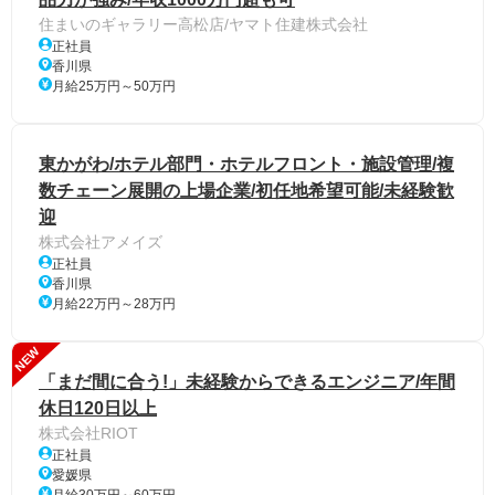
住まいのギャラリー高松店/ヤマト住建株式会社
正社員
香川県
月給25万円～50万円
東かがわ/ホテル部門・ホテルフロント・施設管理/複
数チェーン展開の上場企業/初任地希望可能/未経験歓
迎
株式会社アメイズ
正社員
香川県
月給22万円～28万円
NEW
「まだ間に合う!」未経験からできるエンジニア/年間
休日120日以上
株式会社RIOT
正社員
愛媛県
月給30万円～60万円