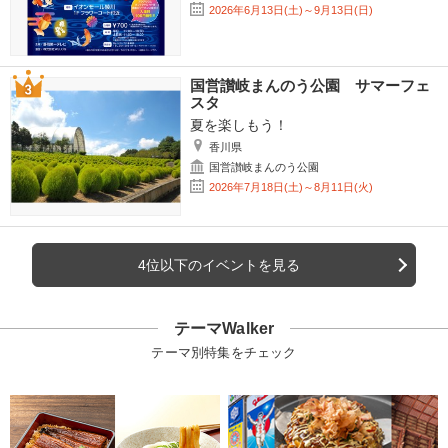
2026年6月13日(土)～9月13日(日)
国営讃岐まんのう公園 サマーフェ
スタ
夏を楽しもう！
香川県
国営讃岐まんのう公園
2026年7月18日(土)～8月11日(火)
4位以下のイベントを見る
テーマWalker
テーマ別特集をチェック