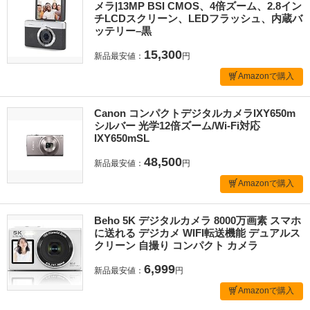
メラ|13MP BSI CMOS、4倍ズーム、2.8イン
チLCDスクリーン、LEDフラッシュ、内蔵バ
ッテリー–黒
15,300
新品最安値：
円
Amazonで購入
Canon コンパクトデジタルカメラIXY650m
シルバー 光学12倍ズーム/Wi-Fi対応
IXY650mSL
48,500
新品最安値：
円
Amazonで購入
Beho 5K デジタルカメラ 8000万画素 スマホ
に送れる デジカメ WIFI転送機能 デュアルス
クリーン 自撮り コンパクト カメラ
6,999
新品最安値：
円
Amazonで購入