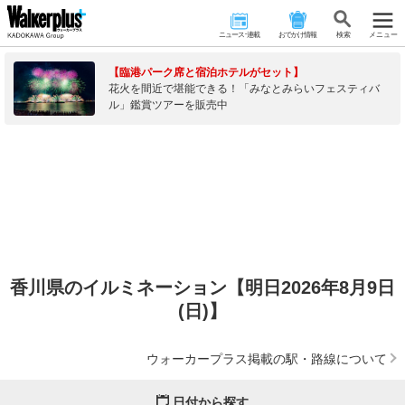
ニュース･連載
おでかけ情報
検 索
メニュー
【臨港パーク席と宿泊ホテルがセット】
花火を間近で堪能できる！「みなとみらいフェスティバ
ル」鑑賞ツアーを販売中
香川県のイルミネーション【明日2026年8月9日
(日)】
ウォーカープラス掲載の駅・路線について
日付から探す