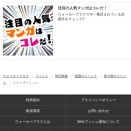
注目の人気マンガはコレだ！
ウォーカープラスで今一番読まれている話
題作をチェック!!
ウォーカープラス
イベント
明日開催
四国のイベント
香川県のイベン
ト
イルミネーション
利用規約
プライバシーポリシー
推奨環境
お問い合わせ
ウォーカープラスとは
Webプッシュ通知について