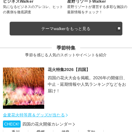
ビジネスWalker
星野リゾートWalker
気になるビジネスのアレコレ、ヒット
星野リゾートが運営する多彩な施設の
の裏側を徹底調査
最新情報をチェック！
テーマwalkerをもっと見る
季節特集
季節を感じる人気のスポットやイベントを紹介
花火特集2026【四国】
四国の花火大会を掲載。2026年の開催日、
中止・延期情報や人気ランキングなどをお
届け！
金麦花火特等席＆グッズが当たる
CHECK!
四国の花火開催カレンダー