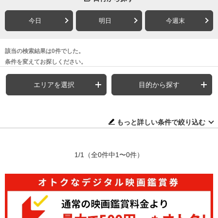
今日
明日
今週末
該当の検索結果は0件でした。
条件を変えてお探しください。
エリアを選択
目的から探す
もっと詳しい条件で絞り込む
1/1
（全0件中1〜0件）