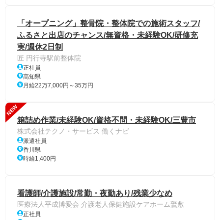
「オープニング」整骨院・整体院での施術スタッフ/
ふるさと出店のチャンス/無資格・未経験OK/研修充
実/週休2日制
匠 円行寺駅前整体院
正社員
高知県
月給22万7,000円～35万円
NEW
箱詰め作業/未経験OK/資格不問・未経験OK/三豊市
株式会社テクノ・サービス 働くナビ
派遣社員
香川県
時給1,400円
看護師/介護施設/常勤・夜勤あり/残業少なめ
医療法人平成博愛会 介護老人保健施設ケアホーム鷲敷
正社員