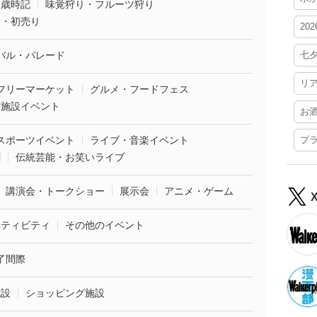
・歳時記
味覚狩り・フルーツ狩り
袋・初売り
20
バル・パレード
七
リ
フリーマーケット
グルメ・フードフェス
業施設イベント
お
スポーツイベント
ライブ・音楽イベント
プ
劇
伝統芸能・お笑いライブ
講演会・トークショー
展示会
アニメ・ゲーム
クティビティ
その他のイベント
了間際
施設
ショッピング施設