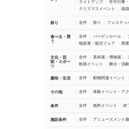
ライトアップ
年中行事
クリスマスイベント
福
全件
祭り
フェスティ
祭り
全件
バーゲンセール
食べる・買
う
物産展・観光フェア
商
全件
美術展・博物展
文化・芸
術・スポー
映画イベント
舞台・演
ツ
全件
動物関連イベント
趣味・生活
全件
体験イベント・ア
その他
全件
無料イベント
終
条件
全件
アミューズメント
施設条件