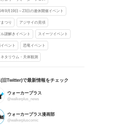
26年9月19日～23日の連休開催イベント
夕まつり
アジサイの見頃
アル謎解きイベント
スイーツイベント
酒イベント
恐竜イベント
ラネタリウム・天体観測
X(旧Twitter)で最新情報をチェック
ウォーカープラス
@walkerplus_news
ウォーカープラス漫画部
@walkerpluscomic