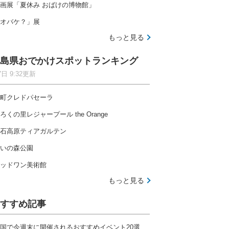
画展「夏休み おばけの博物館」
オバケ？」展
もっと見る
島県おでかけスポットランキング
7日 9:32更新
町クレドパセーラ
ろくの里レジャープール the Orange
石高原ティアガルテン
いの森公園
ッドワン美術館
もっと見る
すすめ記事
国で今週末に開催されるおすすめイベント20選