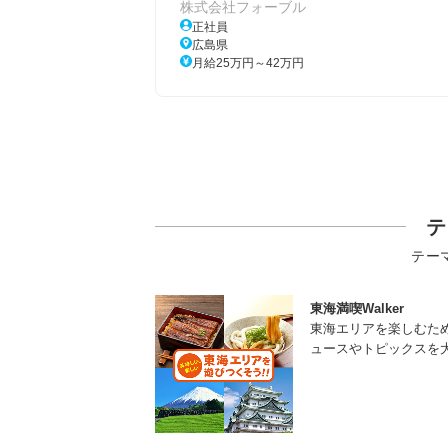
株式会社フォーブル
正社員
広島県
月給25万円～42万円
テ
テー
東海満喫Walker
東海エリアを楽しむた
ュースやトピックスを