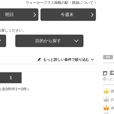
ウォーカープラス掲載の駅・路線について
明日
今週末
お探しください。
目的から探す
もっと詳しい条件で絞り込む
広
1
8月
1（全0件中1〜0件）
2
八
ポ