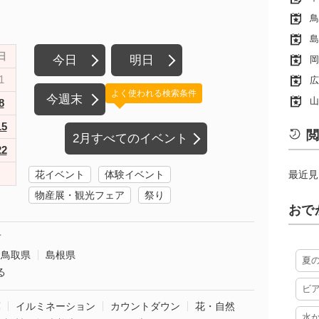
鳥
島
日
今日
明日
岡
1
広
よく使われる検索条件
今週末
山
8
15
閲
2月すべてのイベント
22
花イベント
体験イベント
最近見
物産展・観光フェア
祭り
おで
市
鳥取県
島根県
夏
る
ビ
葉
イルミネーション
カウントダウン
花・自然
水