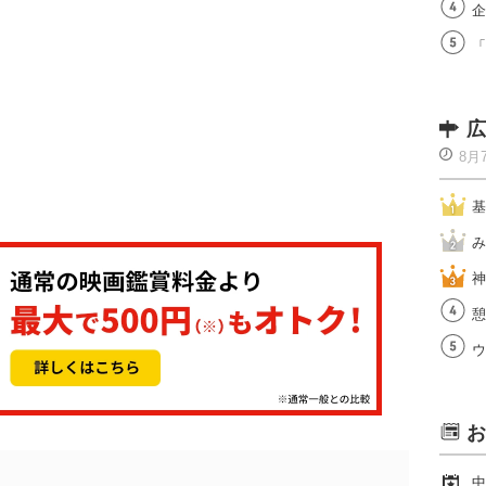
企
「
広
8月
基
み
神
憩
ウ
お
中