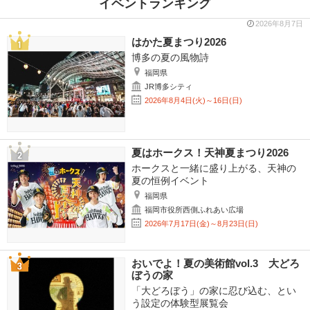
イベントランキング
2026年8月7日
はかた夏まつり2026
博多の夏の風物詩
福岡県
JR博多シティ
2026年8月4日(火)～16日(日)
夏はホークス！天神夏まつり2026
ホークスと一緒に盛り上がる、天神の
夏の恒例イベント
福岡県
福岡市役所西側ふれあい広場
2026年7月17日(金)～8月23日(日)
おいでよ！夏の美術館vol.3 大どろ
ぼうの家
「大どろぼう」の家に忍び込む、とい
う設定の体験型展覧会