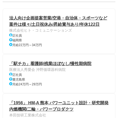
法人向け企画提案営業/空港・自治体・スポーツなど
案件は様々/土日祝休み/昇給賞与あり/年休122日
株式会社ヒト・コミュニケーションズ
正社員
福岡県
月給22万円～34万円
「駅チカ」看護師/残業ほぼなし/慢性期病院
医療法人秀愛会 沖野循環器科病院
正社員
鹿児島県
月給24万円～29万円
「1956」 HM-A 熊本 パワーユニット設計・研究開発
内燃機関/二輪・パワープロダクツ
本田技研工業株式会社