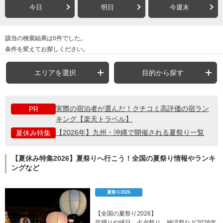
今日
明日
今週末
該当の検索結果は0件でした。
条件を変えてお探しください。
エリアを選択
目的から探す
実際の宿泊者が選んだ！クチコミ高評価の宿ラン
PR
キング【楽天トラベル】
【2026年】九州・沖縄で開催される夏祭り一覧
夏休み特集
【夏休み特集2026】夏祭りへ行こう！全国の夏祭り情報やランキ
ングなど
夏祭り2026
【全国の夏祭り2026】
盆踊りや縁日、七夕祭り、納涼祭など2026年