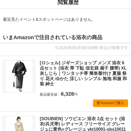
閲覧履歴
最近見たイベント&スポットページはありません。
いまAmazonで注目されている浴衣の商品
※2026年08月08日00時 時点の情報です
[ロシェル] ジギーズショップ メンズ 浴衣 6
点セット (浴衣 帯 下駄 信玄袋 扇子 腰帯) XL
灰しじら｜ワンタッチ帯 簡単着付け 夏服 祭
り 花火 ゆかた 涼しい シンプル 無地 和服 和
装 紳士
6,328
新品最安値：
円
Amazonで購入
[SOUBIEN] ソウビエン 浴衣 2点 セット (浴
衣/兵児帯) レディース フリーサイズ グレー
ジュに黄色×グレージュ ykt10091-obs10011