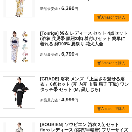
6,390
新品最安値：
円
Amazonで購入
[Tonriga] 浴衣 レディース セット 4点セット
(浴衣 兵児帯 腰紐2本) 着付けセット 簡単に
着れる 綿100% 夏祭り 花火大会
6,799
新品最安値：
円
Amazonで購入
[GRADE] 浴衣 メンズ 「上品さを魅せる浴
衣」 6点セット (帯 内帯 巾着 扇子 下駄) ワン
タッチ帯 セット (M, 黒しじら)
4,999
新品最安値：
円
Amazonで購入
[SOUBIEN] ソウビエン 浴衣 2点 セット
floro レディース (浴衣/半幅帯) フリーサイズ