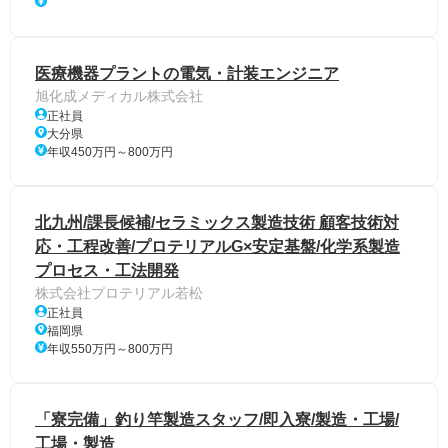
医療機器プラントの電気・計装エンジニア
旭化成メディカル株式会社
正社員
大分県
年収450万円～800万円
北九州/課長候補/セラミックス製造技術 顧客技術対
応・工程改善/プロテリアルG×安定基盤/化学系製造
プロセス・工法開発
株式会社プロテリアル若松
正社員
福岡県
年収550万円～800万円
「寮完備」釣り竿製造スタッフ/即入寮/製造・工場/
工場・製造