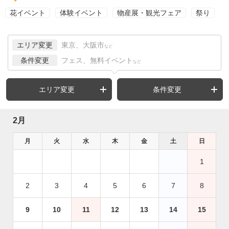
花イベント
体験イベント
物産展・観光フェア
祭り
エリア変更
東京、大阪市
など
条件変更
フェス、無料イベント
など
エリア変更
条件変更
2月
月
火
水
木
金
土
日
1
2
3
4
5
6
7
8
9
10
11
12
13
14
15