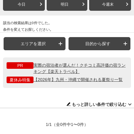
今日
明日
今週末
該当の検索結果は0件でした。
条件を変えてお探しください。
エリアを選択
目的から探す
実際の宿泊者が選んだ！クチコミ高評価の宿ラン
PR
キング【楽天トラベル】
【2026年】九州・沖縄で開催される夏祭り一覧
夏休み特集
もっと詳しい条件で絞り込む
1/1
（全0件中1〜0件）