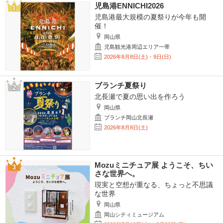
児島港ENNICHI2026
児島港最大規模の夏祭りが今年も開
催！
岡山県
児島観光港周辺エリア一帯
2026年8月8日(土)・9日(日)
ブランチ夏祭り
北長瀬で夏の思い出を作ろう
岡山県
ブランチ岡山北長瀬
2026年8月8日(土)
Mozuミニチュア展 ようこそ、ちい
さな世界へ。
現実と空想が重なる、ちょっと不思議
な世界
岡山県
岡山シティミュージアム