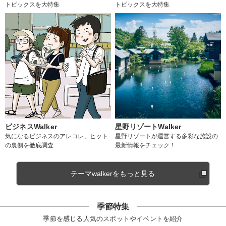
トピックスを大特集
トピックスを大特集
ビジネスWalker
星野リゾートWalker
気になるビジネスのアレコレ、ヒット
星野リゾートが運営する多彩な施設の
の裏側を徹底調査
最新情報をチェック！
テーマwalkerをもっと見る
季節特集
季節を感じる人気のスポットやイベントを紹介