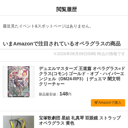
閲覧履歴
最近見たイベント&スポットページはありません。
いまAmazonで注目されているオペラグラスの商品
※2026年08月09日00時 時点の情報です
デュエルマスターズ 王道篇 オペラグラス=ド
クラス(コモン) ゴールド・オブ・ハイパーエ
ンジェル（DM24-RP3） | デュエマ 闇文明
クリーチャー
148
新品最安値：
円
Amazonで購入
宝塚歌劇団 星組 礼真琴 双眼鏡 ストラップ
オペラグラス 黄色