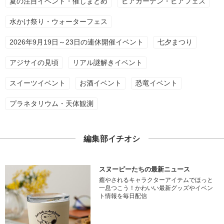
夏の注目イベント・催しまとめ
ビアガーデン・ビアフェス
水かけ祭り・ウォーターフェス
2026年9月19日～23日の連休開催イベント
七夕まつり
アジサイの見頃
リアル謎解きイベント
スイーツイベント
お酒イベント
恐竜イベント
プラネタリウム・天体観測
編集部イチオシ
スヌーピーたちの最新ニュース
癒やされるキャラクターアイテムでほっと
一息つこう！かわいい最新グッズやイベン
ト情報を毎日配信