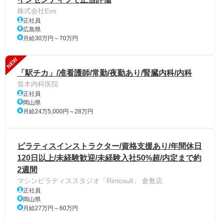
株式会社Evo
正社員
広島県
月給30万円～70万円
NEW
「駅チカ」/准看護師/常勤/夜勤あり/腎臓内科/内科
笛木内科医院
正社員
岡山県
月給24万5,000円～28万円
ピラティスインストラクター/資格支援あり/年間休日
120日以上/未経験歓迎/未経験入社50%超/内定まで約
2週間
マシンピラティススタジオ「Rintosull」 倉敷店
正社員
岡山県
月給27万円～60万円