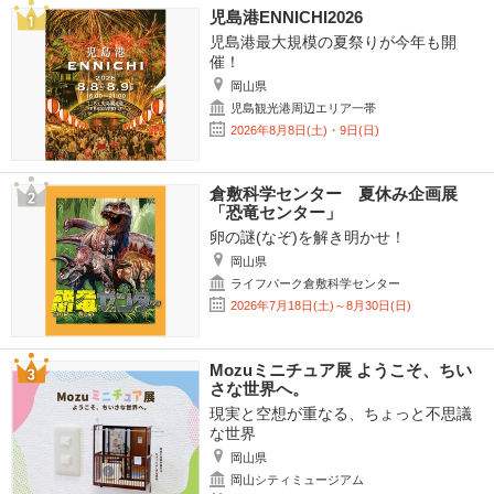
児島港ENNICHI2026
児島港最大規模の夏祭りが今年も開
催！
岡山県
児島観光港周辺エリア一帯
2026年8月8日(土)・9日(日)
倉敷科学センター 夏休み企画展
「恐竜センター」
卵の謎(なぞ)を解き明かせ！
岡山県
ライフパーク倉敷科学センター
2026年7月18日(土)～8月30日(日)
Mozuミニチュア展 ようこそ、ちい
さな世界へ。
現実と空想が重なる、ちょっと不思議
な世界
岡山県
岡山シティミュージアム