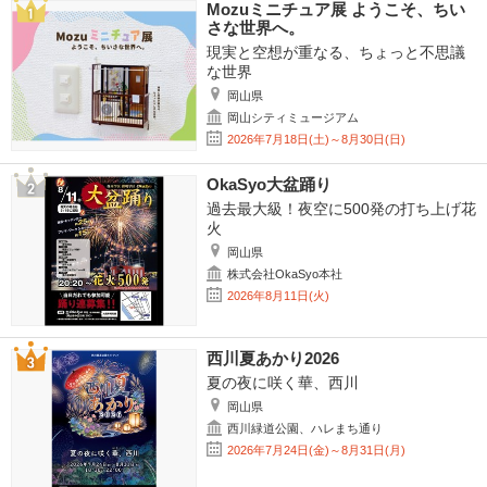
Mozuミニチュア展 ようこそ、ちい
さな世界へ。
現実と空想が重なる、ちょっと不思議
な世界
岡山県
岡山シティミュージアム
2026年7月18日(土)～8月30日(日)
OkaSyo大盆踊り
過去最大級！夜空に500発の打ち上げ花
火
岡山県
株式会社OkaSyo本社
2026年8月11日(火)
西川夏あかり2026
夏の夜に咲く華、西川
岡山県
西川緑道公園、ハレまち通り
2026年7月24日(金)～8月31日(月)