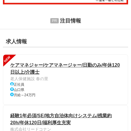
注目情報
求人情報
NEW
ケアマネジャー/ケアマネージャー/日勤のみ/年休120
日以上/介護士
老人保健施設 春の里
正社員
山口県
月給～24万円
経験1年必須/SE/地方自治体向けシステム/残業約
20h/年休120日/福利厚生充実
株式会社リードコナン