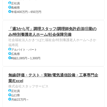
正社員
島根県
年収400万円～650万円
「週3から可」調理スタッフ/調理師免許必須/日勤の
み/特別養護老人ホーム/社会保障完備
社会福祉法人かきつばた福祉会/特別養護老人ホームへさか
福寿苑
アルバイト・パート
広島県
時給1,085円～1,300円
無線/評価・テスト・実験/電気通信設備・工事専門企
業/Excel
株式会社スタッフサービス
正社員
山口県
月給22万円～