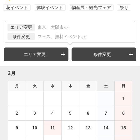
花イベント
体験イベント
物産展・観光フェア
祭り
エリア変更
東京、大阪市
など
条件変更
フェス、無料イベント
など
エリア変更
条件変更
2月
月
火
水
木
金
土
日
1
2
3
4
5
6
7
8
9
10
11
12
13
14
15