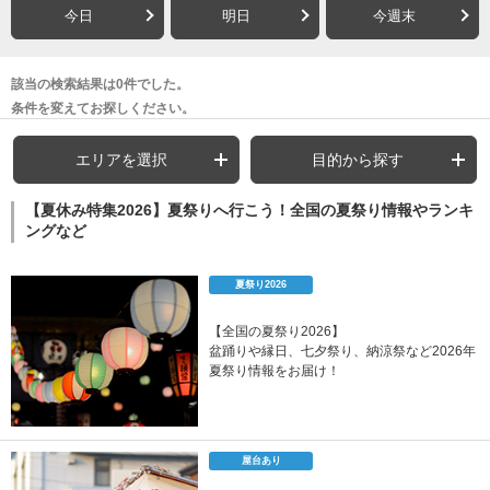
今日
明日
今週末
該当の検索結果は0件でした。
条件を変えてお探しください。
エリアを選択
目的から探す
【夏休み特集2026】夏祭りへ行こう！全国の夏祭り情報やランキ
ングなど
夏祭り2026
【全国の夏祭り2026】
盆踊りや縁日、七夕祭り、納涼祭など2026年
夏祭り情報をお届け！
屋台あり