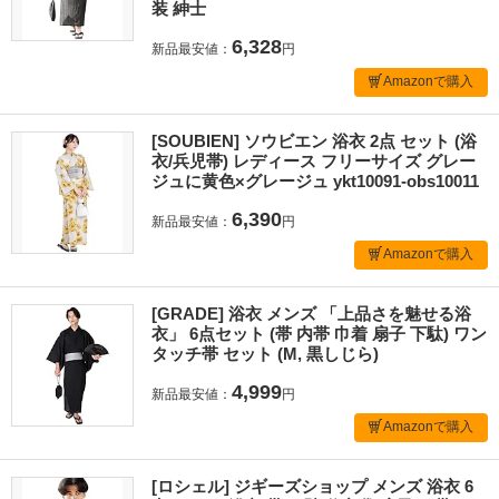
装 紳士
6,328
新品最安値：
円
Amazonで購入
[SOUBIEN] ソウビエン 浴衣 2点 セット (浴
衣/兵児帯) レディース フリーサイズ グレー
ジュに黄色×グレージュ ykt10091-obs10011
6,390
新品最安値：
円
Amazonで購入
[GRADE] 浴衣 メンズ 「上品さを魅せる浴
衣」 6点セット (帯 内帯 巾着 扇子 下駄) ワン
タッチ帯 セット (M, 黒しじら)
4,999
新品最安値：
円
Amazonで購入
[ロシェル] ジギーズショップ メンズ 浴衣 6