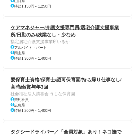
山口県
時給1,150円～1,250円
ケアマネジャー/介護支援専門員/居宅介護支援事業
所/日勤のみ/残業なし・少なめ
指定居宅介護支援事業所いるか
アルバイト・パート
岡山県
時給1,300円～1,400円
要保育士資格/保育士/認可保育園/持ち帰り仕事なし/
高時給/賞与年3回
社会福祉法人清喜会 うじな保育園
契約社員
広島県
時給1,200円～1,400円
タクシードライバー／「全員対象」あり！ネコ撫で