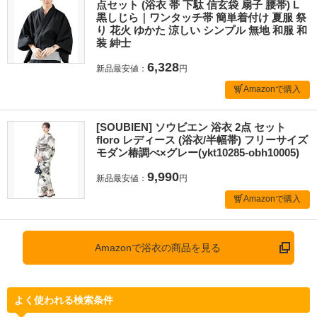
点セット (浴衣 帯 下駄 信玄袋 扇子 腰帯) L
黒しじら｜ワンタッチ帯 簡単着付け 夏服 祭
り 花火 ゆかた 涼しい シンプル 無地 和服 和
装 紳士
6,328
新品最安値：
円
Amazonで購入
[SOUBIEN] ソウビエン 浴衣 2点 セット
floro レディース (浴衣/半幅帯) フリーサイズ
モダン椿調べ×グレー(ykt10285-obh10005)
9,990
新品最安値：
円
Amazonで購入
Amazonで浴衣の商品を見る
よく使われる検索条件