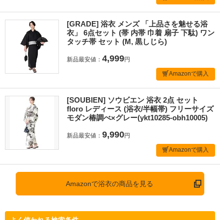
[GRADE] 浴衣 メンズ 「上品さを魅せる浴
衣」 6点セット (帯 内帯 巾着 扇子 下駄) ワン
タッチ帯 セット (M, 黒しじら)
4,999
新品最安値：
円
Amazonで購入
[SOUBIEN] ソウビエン 浴衣 2点 セット
floro レディース (浴衣/半幅帯) フリーサイズ
モダン椿調べ×グレー(ykt10285-obh10005)
9,990
新品最安値：
円
Amazonで購入
Amazonで浴衣の商品を見る
よく使われる検索条件