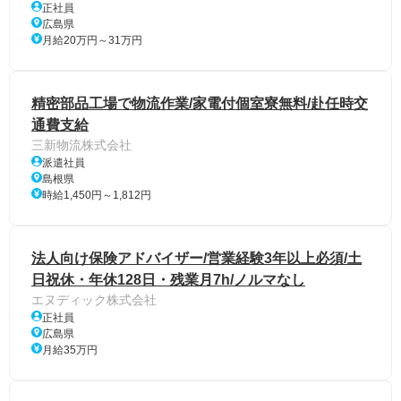
正社員
広島県
月給20万円～31万円
精密部品工場で物流作業/家電付個室寮無料/赴任時交
通費支給
三新物流株式会社
派遣社員
島根県
時給1,450円～1,812円
法人向け保険アドバイザー/営業経験3年以上必須/土
日祝休・年休128日・残業月7h/ノルマなし
エヌディック株式会社
正社員
広島県
月給35万円