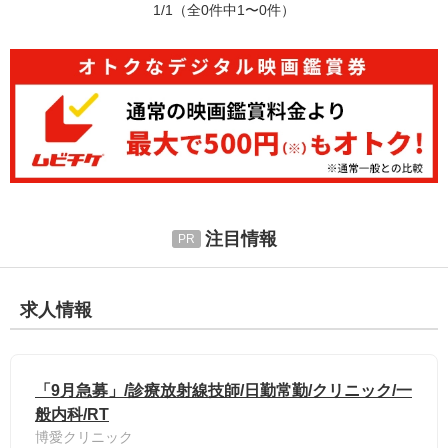
1/1
（全0件中1〜0件）
注目情報
求人情報
「9月急募」/診療放射線技師/日勤常勤/クリニック/一
般内科/RT
博愛クリニック