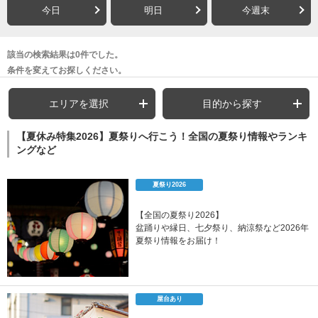
今日
明日
今週末
該当の検索結果は0件でした。
条件を変えてお探しください。
エリアを選択
目的から探す
【夏休み特集2026】夏祭りへ行こう！全国の夏祭り情報やランキ
ングなど
夏祭り2026
【全国の夏祭り2026】
盆踊りや縁日、七夕祭り、納涼祭など2026年
夏祭り情報をお届け！
屋台あり