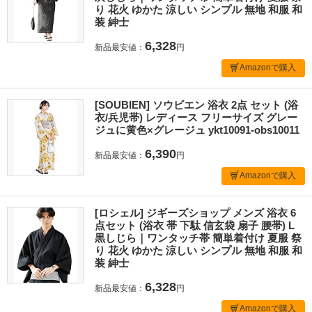
り 花火 ゆかた 涼しい シンプル 無地 和服 和
装 紳士
6,328
新品最安値：
円
Amazonで購入
[SOUBIEN] ソウビエン 浴衣 2点 セット (浴
衣/兵児帯) レディース フリーサイズ グレー
ジュに黄色×グレージュ ykt10091-obs10011
6,390
新品最安値：
円
Amazonで購入
[ロシェル] ジギーズショップ メンズ 浴衣 6
点セット (浴衣 帯 下駄 信玄袋 扇子 腰帯) L
黒しじら｜ワンタッチ帯 簡単着付け 夏服 祭
り 花火 ゆかた 涼しい シンプル 無地 和服 和
装 紳士
6,328
新品最安値：
円
Amazonで購入