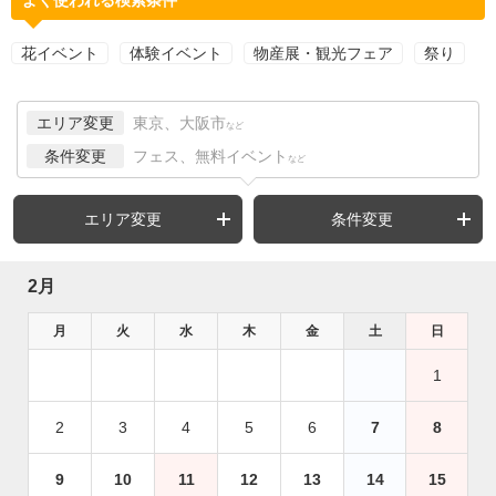
花イベント
体験イベント
物産展・観光フェア
祭り
エリア変更
東京、大阪市
など
条件変更
フェス、無料イベント
など
エリア変更
条件変更
2月
月
火
水
木
金
土
日
1
2
3
4
5
6
7
8
9
10
11
12
13
14
15