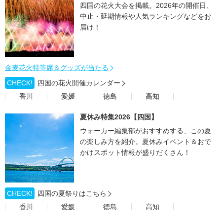
四国の花火大会を掲載。2026年の開催日、
中止・延期情報や人気ランキングなどをお
届け！
金麦花火特等席＆グッズが当たる
CHECK!
四国の花火開催カレンダー
香川
愛媛
徳島
高知
夏休み特集2026【四国】
ウォーカー編集部がおすすめする、この夏
の楽しみ方を紹介。夏休みイベント＆おで
かけスポット情報が盛りだくさん！
CHECK!
四国の夏祭りはこちら
香川
愛媛
徳島
高知