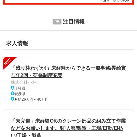
注目情報
求人情報
NEW
「残り枠わずか!」未経験からできる一般事務/昇給賞
与年2回・研修制度充実
株式会社小林
正社員
愛媛県
月給26万円～40万円
「寮完備」未経験OKのクレーン部品の組み立て作業
などをお願いします。/即入寮/製造・工場/日勤/日払
い/工場・製造