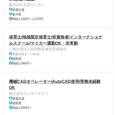
株式会社京栄センター
派遣社員
香川県
時給1,100円～1,375円
保育士/地域限定保育士/有資格者/インターナショナ
ルスクール/マイカー通勤OK・非常勤
一般社団法人民間教育健全育成協会
アルバイト・パート
徳島県
時給1,046円～
機械CADオペレーター/AutoCAD使用/実務未経験
OK
株式会社インターテクノ
派遣社員
徳島県
時給1,400円～