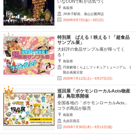
いなCONで町が活気づく
鳥取県
JR米子駅前、湊山公園周辺
2026年8月7日(金)～9日(日)
特別展 ばえる！映える！「超食品
サンプル展」
大好評の食品サンプル展が帰ってく
る！
鳥取県
円形劇場くらよしフィギュアミュージアム 1
階企画展示室
2026年7月11日(土)～9月27日(日)
巡回展「ポケモンローカルActs物産
展」鳥取県開催
全国各地の「ポケモンローカルActs」
コラボ商品が販売
鳥取県
丸由百貨店
2026年7月30日(木)～8月11日(祝)