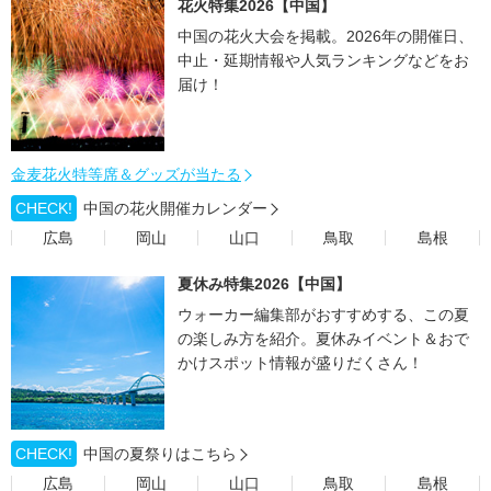
花火特集2026【中国】
中国の花火大会を掲載。2026年の開催日、
中止・延期情報や人気ランキングなどをお
届け！
金麦花火特等席＆グッズが当たる
CHECK!
中国の花火開催カレンダー
広島
岡山
山口
鳥取
島根
夏休み特集2026【中国】
ウォーカー編集部がおすすめする、この夏
の楽しみ方を紹介。夏休みイベント＆おで
かけスポット情報が盛りだくさん！
CHECK!
中国の夏祭りはこちら
広島
岡山
山口
鳥取
島根