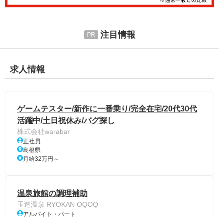
注目情報
求人情報
ゲームテスター/新作に一番乗り/完全在宅/20代30代
活躍中/土日祝休み/バグ探し
株式会社warabar
正社員
島根県
月給32万円～
温泉旅館の調理補助
玉造温泉 RYOKAN OQOQ
アルバイト・パート