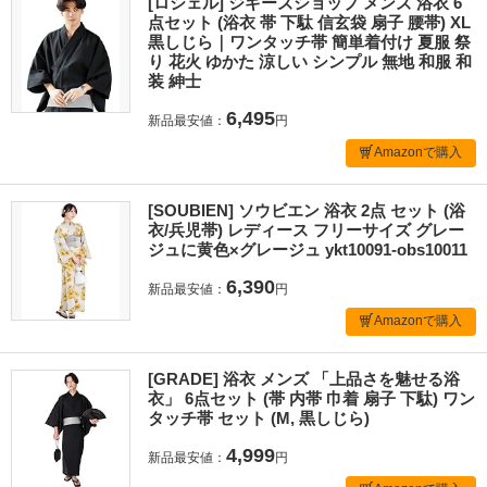
[ロシェル] ジギーズショップ メンズ 浴衣 6
点セット (浴衣 帯 下駄 信玄袋 扇子 腰帯) XL
黒しじら｜ワンタッチ帯 簡単着付け 夏服 祭
り 花火 ゆかた 涼しい シンプル 無地 和服 和
装 紳士
6,495
新品最安値：
円
Amazonで購入
[SOUBIEN] ソウビエン 浴衣 2点 セット (浴
衣/兵児帯) レディース フリーサイズ グレー
ジュに黄色×グレージュ ykt10091-obs10011
6,390
新品最安値：
円
Amazonで購入
[GRADE] 浴衣 メンズ 「上品さを魅せる浴
衣」 6点セット (帯 内帯 巾着 扇子 下駄) ワン
タッチ帯 セット (M, 黒しじら)
4,999
新品最安値：
円