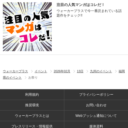
注目の人気マンガはコレだ！
ウォーカープラスで今一番読まれている話
題作をチェック!!
ウォーカープラス
イベント
2026年02月
13日
九州のイベント
福岡
県のイベント
お祭り
利用規約
プライバシーポリシー
推奨環境
お問い合わせ
ウォーカープラスとは
Webプッシュ通知について
プレスリリース・情報提供
媒体資料