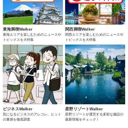
東海満喫Walker
関西満喫Walker
東海エリアを楽しむためのニュースや
関西エリアを楽しむためのニュースや
トピックスを大特集
トピックスを大特集
ビジネスWalker
星野リゾートWalker
気になるビジネスのアレコレ、ヒット
星野リゾートが運営する多彩な施設の
の裏側を徹底調査
最新情報をチェック！