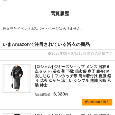
閲覧履歴
最近見たイベント&スポットページはありません。
いまAmazonで注目されている浴衣の商品
※2026年08月07日16時 時点の情報です
[ロシェル] ジギーズショップ メンズ 浴衣 6
点セット (浴衣 帯 下駄 信玄袋 扇子 腰帯) M
灰しじら｜ワンタッチ帯 簡単着付け 夏服 祭
り 花火 ゆかた 涼しい シンプル 無地 和服 和
装 紳士
6,328
新品最安値：
円
Amazonで購入