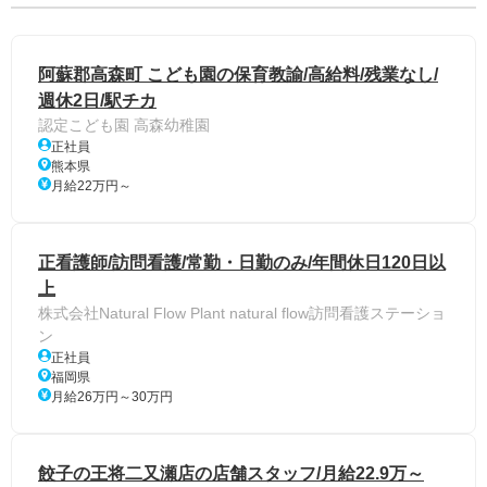
阿蘇郡高森町 こども園の保育教諭/高給料/残業なし/
週休2日/駅チカ
認定こども園 高森幼稚園
正社員
熊本県
月給22万円～
正看護師/訪問看護/常勤・日勤のみ/年間休日120日以
上
株式会社Natural Flow Plant natural flow訪問看護ステーショ
ン
正社員
福岡県
月給26万円～30万円
餃子の王将二又瀬店の店舗スタッフ/月給22.9万～