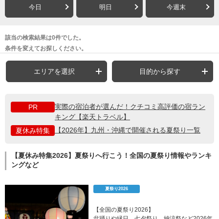
今日
明日
今週末
該当の検索結果は0件でした。
条件を変えてお探しください。
エリアを選択
目的から探す
実際の宿泊者が選んだ！クチコミ高評価の宿ラン
PR
キング【楽天トラベル】
【2026年】九州・沖縄で開催される夏祭り一覧
夏休み特集
【夏休み特集2026】夏祭りへ行こう！全国の夏祭り情報やランキ
ングなど
夏祭り2026
【全国の夏祭り2026】
盆踊りや縁日、七夕祭り、納涼祭など2026年