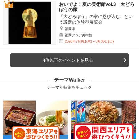
おいでよ！夏の美術館vol.3 大どろ
ぼうの家
「大どろぼう」の家に忍び込む、とい
う設定の体験型展覧会
福岡県
福岡アジア美術館
2026年7月9日(木)～8月30日(日)
4位以下のイベントを見る
テーマWalker
テーマ別特集をチェック