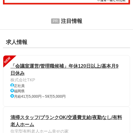
注目情報
求人情報
NEW
「会議室運営/管理職候補」年休120日以上/基本月9
日休み
株式会社TKP
正社員
福岡県
月給41万5,000円～59万5,000円
清掃スタッフ/ブランクOK/交通費支給/夜勤なし/有料
老人ホーム
住宅型有料老人ホーム幸せの家