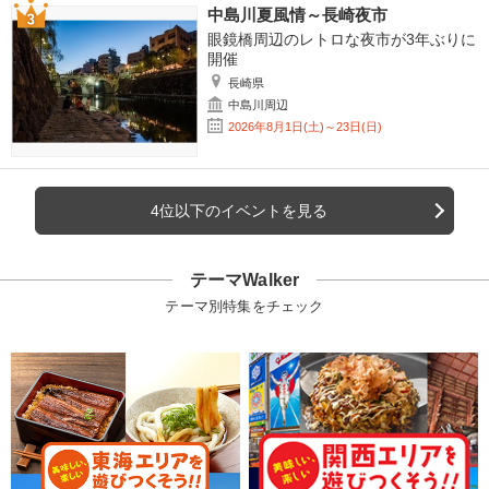
中島川夏風情～長崎夜市
眼鏡橋周辺のレトロな夜市が3年ぶりに
開催
長崎県
中島川周辺
2026年8月1日(土)～23日(日)
4位以下のイベントを見る
テーマWalker
テーマ別特集をチェック