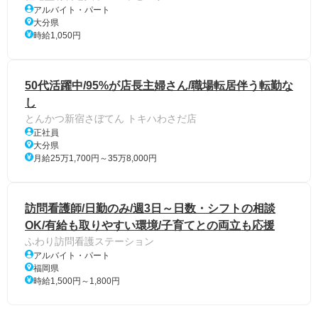
アルバイト・パート
大分県
時給1,050円
50代活躍中/95%が店長主婦さん/職場転居伴う転勤な
し
とんかつ新宿さぼてん トキハわさだ店
正社員
大分県
月給25万1,700円～35万8,000円
訪問看護師/日勤のみ/週3日～日数・シフトの相談
OK/有給も取りやすい環境/子育てとの両立も応援
ふわり訪問看護ステーション
アルバイト・パート
福岡県
時給1,500円～1,800円