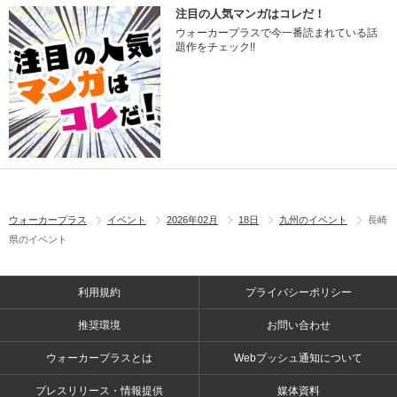
注目の人気マンガはコレだ！
ウォーカープラスで今一番読まれている話
題作をチェック!!
ウォーカープラス
イベント
2026年02月
18日
九州のイベント
長崎
県のイベント
利用規約
プライバシーポリシー
推奨環境
お問い合わせ
ウォーカープラスとは
Webプッシュ通知について
プレスリリース・情報提供
媒体資料