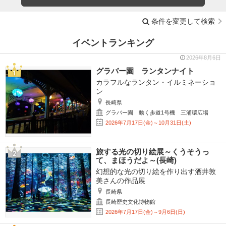
条件を変更して検索
イベントランキング
2026年8月6日
グラバー園 ランタンナイト
カラフルなランタン・イルミネーショ
ン
長崎県
グラバー園 動く歩道1号機 三浦環広場
2026年7月17日(金)～10月31日(土)
旅する光の切り絵展～くうそうっ
て、まほうだよ～(長崎)
幻想的な光の切り絵を作り出す酒井敦
美さんの作品展
長崎県
長崎歴史文化博物館
2026年7月17日(金)～9月6日(日)