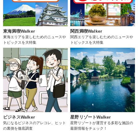
東海満喫Walker
関西満喫Walker
東海エリアを楽しむためのニュースや
関西エリアを楽しむためのニュースや
トピックスを大特集
トピックスを大特集
ビジネスWalker
星野リゾートWalker
気になるビジネスのアレコレ、ヒット
星野リゾートが運営する多彩な施設の
の裏側を徹底調査
最新情報をチェック！