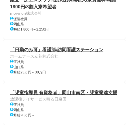
1800円/8割入寮希望者
move on株式会社
派遣社員
岡山県
時給1,800円～2,250円
「日勤のみ可」看護師/訪問看護ステーション
ホームナース立花株式会社
正社員
山口県
月給23万円～30万円
「児童指導員 有資格者」岡山市南区・児童発達支援
放課後デイサービス晴る日泉田
正社員
岡山県
月給20万円～