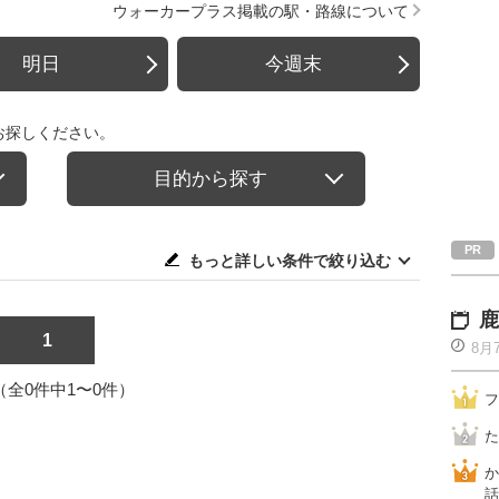
ウォーカープラス掲載の駅・路線について
明日
今週末
お探しください。
目的から探す
もっと詳しい条件で絞り込む
鹿
1
8月
1（全0件中1〜0件）
フ
た
か
話