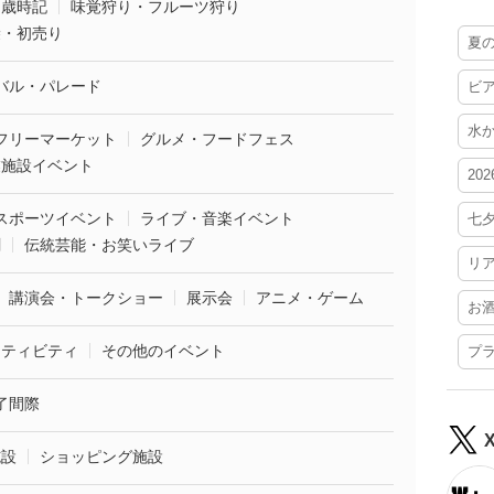
・歳時記
味覚狩り・フルーツ狩り
袋・初売り
夏
バル・パレード
ビ
水
フリーマーケット
グルメ・フードフェス
業施設イベント
20
スポーツイベント
ライブ・音楽イベント
七
劇
伝統芸能・お笑いライブ
リ
講演会・トークショー
展示会
アニメ・ゲーム
お
クティビティ
その他のイベント
プ
了間際
施設
ショッピング施設