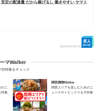
 安定の配達量 だから稼げるし 働きやすい ヤマト
Sponsored by
ーマWalker
マ別特集をチェック
関西満喫Walker
めのニ
関西エリアを楽しむためのニ
大特集
ュースやトピックスを大特集