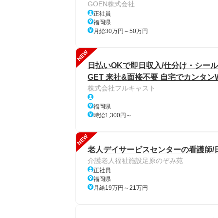
GOEN株式会社
正社員
福岡県
月給30万円～50万円
NEW
日払いOKで即日収入/仕分け・シール
GET 来社&面接不要 自宅でカンタン
株式会社フルキャスト
福岡県
時給1,300円～
NEW
老人デイサービスセンターの看護師/
介護老人福祉施設足原のぞみ苑
正社員
福岡県
月給19万円～21万円