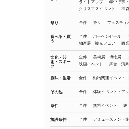
ライトアップ
年中行事
クリスマスイベント
福
全件
祭り
フェスティ
祭り
全件
バーゲンセール
食べる・買
う
物産展・観光フェア
商
全件
美術展・博物展
文化・芸
術・スポー
映画イベント
舞台・演
ツ
全件
動物関連イベント
趣味・生活
全件
体験イベント・ア
その他
全件
無料イベント
終
条件
全件
アミューズメント
施設条件