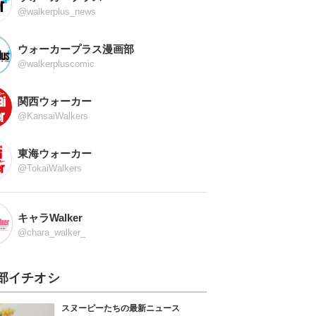
@walkerplus_news
ウォーカープラス漫画部
@walkerpluscomic
関西ウォーカー
@KansaiWalkers
東海ウォーカー
@TokaiWalkers
キャラWalker
@chara_walker_
部イチオシ
スヌーピーたちの最新ニュース