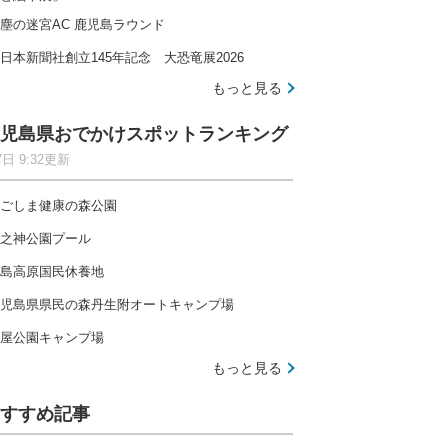
塵の迷宮AC 鹿児島ラウンド
日本新聞社創立145年記念 大恐竜展2026
もっと見る
児島県おでかけスポットランキング
7日 9:32更新
ごしま健康の森公園
之神公園プール
島高原国民休養地
児島県県民の森丹生附オートキャンプ場
屋公園キャンプ場
もっと見る
すすめ記事