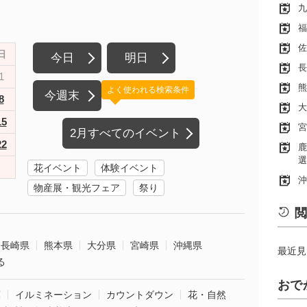
九
福
佐
日
今日
明日
長
1
熊
よく使われる検索条件
今週末
8
大
15
宮
2月すべてのイベント
22
鹿
選
花イベント
体験イベント
沖
物産展・観光フェア
祭り
閲
長崎県
熊本県
大分県
宮崎県
沖縄県
最近見
る
おで
葉
イルミネーション
カウントダウン
花・自然