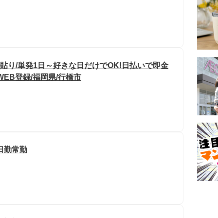
貼り/単発1日～好きな日だけでOK!日払いで即金
WEB登録/福岡県/行橋市
日勤常勤