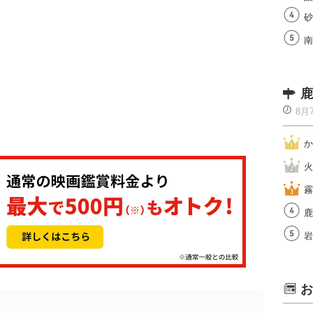
砂
南
鹿
8月
か
火
霧
鹿
岩
お