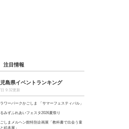
注目情報
児島県イベントランキング
7日 9:32更新
ラワーパークかごしま 「サマーフェスティバル」
るみずふれあいフェスタ2026夏祭り
ごしまメルヘン館特別企画展「教科書で出会う童
と絵本展」