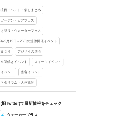
の注目イベント・催しまとめ
アガーデン・ビアフェス
かけ祭り・ウォーターフェス
26年9月19日～23日の連休開催イベント
夕まつり
アジサイの見頃
アル謎解きイベント
スイーツイベント
酒イベント
恐竜イベント
ラネタリウム・天体観測
X(旧Twitter)で最新情報をチェック
ウォーカープラス