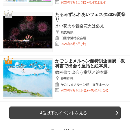
2026年7月1日(水)～8月31日(月)
たるみずふれあいフェスタ2026夏祭
り
水中花火や音楽花火は必見
鹿児島県
旧垂水港特設会場
2026年8月8日(土)
かごしまメルヘン館特別企画展「教
科書で出会う童話と絵本展」
教科書で出会う童話と絵本展
鹿児島県
かごしまメルヘン館 文学ホール
2026年7月10日(金)～9月14日(月)
4位以下のイベントを見る