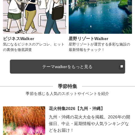
ビジネスWalker
星野リゾートWalker
気になるビジネスのアレコレ、ヒット
星野リゾートが運営する多彩な施設の
の裏側を徹底調査
最新情報をチェック！
テーマwalkerをもっと見る
季節特集
季節を感じる人気のスポットやイベントを紹介
花火特集2026【九州・沖縄】
九州・沖縄の花火大会を掲載。2026年の開
催日、中止・延期情報や人気ランキングな
どをお届け！