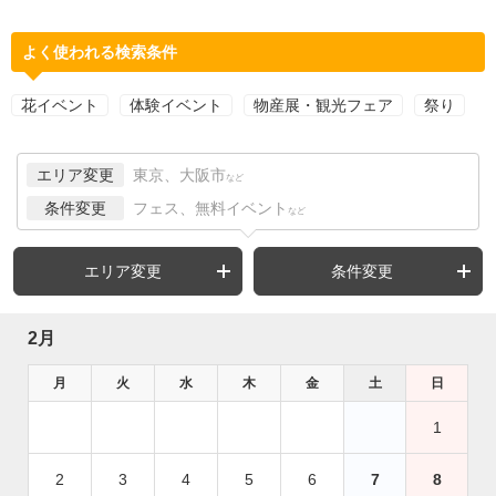
よく使われる検索条件
花イベント
体験イベント
物産展・観光フェア
祭り
エリア変更
東京、大阪市
など
条件変更
フェス、無料イベント
など
エリア変更
条件変更
2月
月
火
水
木
金
土
日
1
2
3
4
5
6
7
8