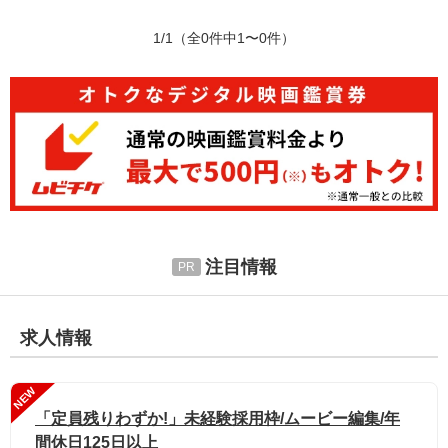
1/1
（全0件中1〜0件）
注目情報
求人情報
NEW
「定員残りわずか!」未経験採用枠/ムービー編集/年
間休日125日以上