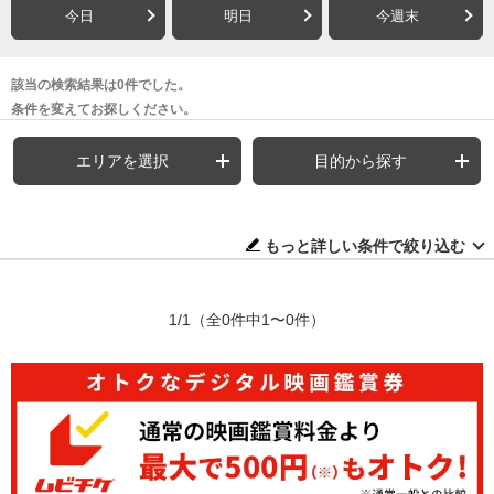
今日
明日
今週末
該当の検索結果は0件でした。
条件を変えてお探しください。
エリアを選択
目的から探す
もっと詳しい条件で絞り込む
1/1
（全0件中1〜0件）