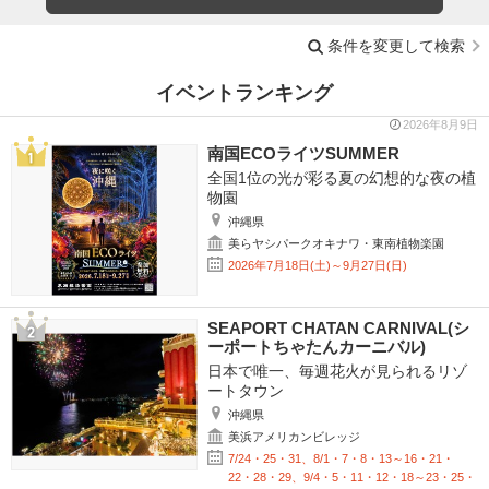
条件を変更して検索
イベントランキング
2026年8月9日
南国ECOライツSUMMER
全国1位の光が彩る夏の幻想的な夜の植
物園
沖縄県
美らヤシパークオキナワ・東南植物楽園
2026年7月18日(土)～9月27日(日)
SEAPORT CHATAN CARNIVAL(シ
ーポートちゃたんカーニバル)
日本で唯一、毎週花火が見られるリゾ
ートタウン
沖縄県
美浜アメリカンビレッジ
7/24・25・31、8/1・7・8・13～16・21・
22・28・29、9/4・5・11・12・18～23・25・