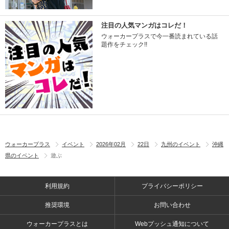
注目の人気マンガはコレだ！
ウォーカープラスで今一番読まれている話
題作をチェック!!
ウォーカープラス
イベント
2026年02月
22日
九州のイベント
沖縄
県のイベント
遊ぶ
利用規約
プライバシーポリシー
推奨環境
お問い合わせ
ウォーカープラスとは
Webプッシュ通知について