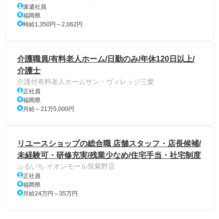
派遣社員
福岡県
時給1,350円～2,062円
介護職員/有料老人ホーム/日勤のみ/年休120日以上/
介護士
介護付有料老人ホームサン・ヴィレッジ三愛
正社員
福岡県
月給～21万5,000円
リユースショップの総合職 店舗スタッフ・店長候補/
未経験可・研修充実/残業少なめ/住宅手当・社宅制度
ふるいち イオンモール筑紫野店
正社員
福岡県
月給24万円～35万円