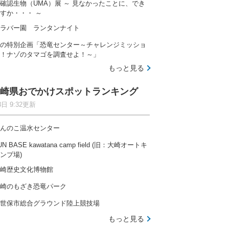
確認生物（UMA）展 ～ 見なかったことに、でき
すか・・・ ～
ラバー園 ランタンナイト
の特別企画「恐竜センター～チャレンジミッショ
！ナゾのタマゴを調査せよ！～」
もっと見る
崎県おでかけスポットランキング
8日 9:32更新
んのこ温水センター
UN BASE kawatana camp field (旧：大崎オートキ
ンプ場)
崎歴史文化博物館
崎のもざき恐竜パーク
世保市総合グラウンド陸上競技場
もっと見る