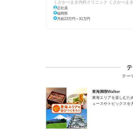
くさかべまき内科クリニック くさかべま
正社員
福岡県
月給23万円～31万円
テ
テー
東海満喫Walker
東海エリアを楽しむた
ュースやトピックスを