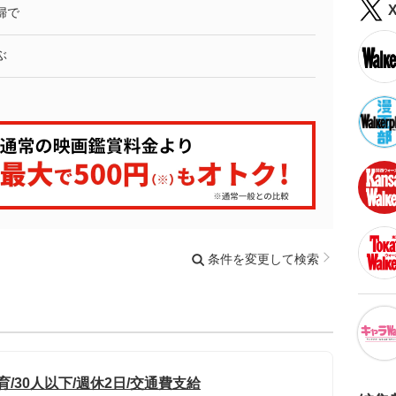
婦で
ぶ
条件を変更して検索
/30人以下/週休2日/交通費支給