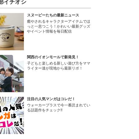
部イチオシ
スヌーピーたちの最新ニュース
癒やされるキャラクターアイテムでほ
っと一息つこう！かわいい最新グッズ
やイベント情報を毎日配信
関西のイオンモールで新発見！
子どもと楽しめる新しい遊び方をママ
ライター達が現地から最新リポ！
注目の人気マンガはコレだ！
ウォーカープラスで今一番読まれてい
る話題作をチェック!!