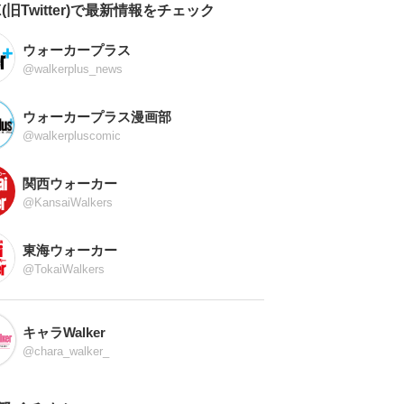
X(旧Twitter)で最新情報をチェック
ウォーカープラス
@walkerplus_news
ウォーカープラス漫画部
@walkerpluscomic
関西ウォーカー
@KansaiWalkers
東海ウォーカー
@TokaiWalkers
キャラWalker
@chara_walker_