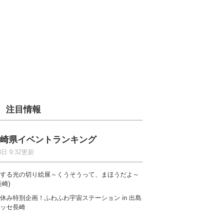
注目情報
崎県イベントランキング
8日 9:32更新
する光の切り絵展～くうそうって、まほうだよ～
長崎)
休み特別企画！ふわふわ宇宙ステーション in 出島
ッセ長崎