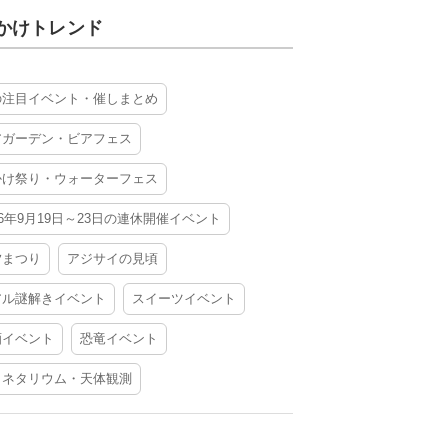
かけトレンド
の注目イベント・催しまとめ
アガーデン・ビアフェス
かけ祭り・ウォーターフェス
26年9月19日～23日の連休開催イベント
夕まつり
アジサイの見頃
アル謎解きイベント
スイーツイベント
酒イベント
恐竜イベント
ラネタリウム・天体観測