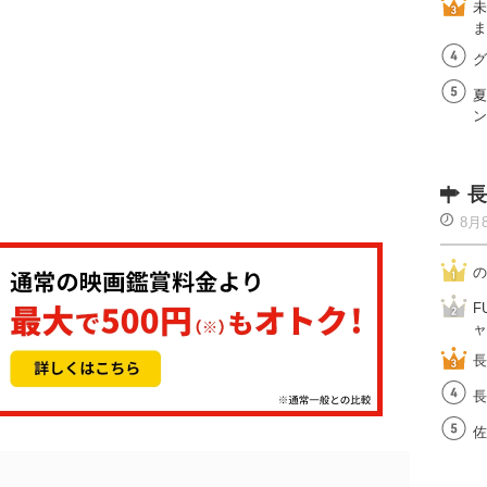
未
ま
グ
夏
ン
長
8月
の
F
ャ
長
長
佐