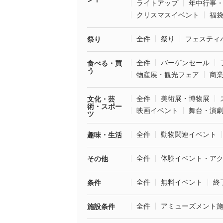
ライトアップ
年中行事
クリスマスイベント
福
全件
祭り
フェスティ
祭り
全件
バーゲンセール
食べる・買
う
物産展・観光フェア
商
全件
美術展・博物展
文化・芸
術・スポー
映画イベント
舞台・演
ツ
全件
動物関連イベント
趣味・生活
全件
体験イベント・ア
その他
全件
無料イベント
終
条件
全件
アミューズメント
施設条件