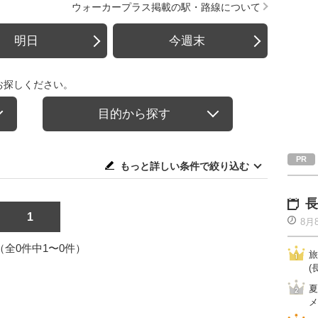
ウォーカープラス掲載の駅・路線について
明日
今週末
お探しください。
目的から探す
もっと詳しい条件で絞り込む
長
1
8月
1（全0件中1〜0件）
旅
(
夏
メ