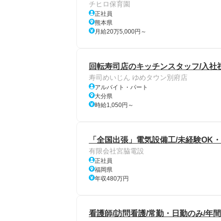
チヒロ保育園
正社員
熊本県
月給20万5,000円～
回転寿司店のキッチンスタッフ/入社祝
寿司めいじん ゆめタウン別府店
アルバイト・パート
大分県
時給1,050円～
「全国出張」電気設備工/未経験OK
有限会社宮脇電設
正社員
福岡県
年収480万円
看護師/訪問看護/常勤・日勤のみ/年間