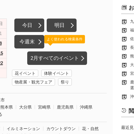
お
九
日
今日
明日
福
1
佐
よく使われる検索条件
今週末
8
長
15
熊
2月すべてのイベント
22
大
花イベント
体験イベント
宮
物産展・観光フェア
祭り
鹿
選
沖
保市
熊本県
大分県
宮崎県
鹿児島県
沖縄県
閲
る
最近見
葉
イルミネーション
カウントダウン
花・自然