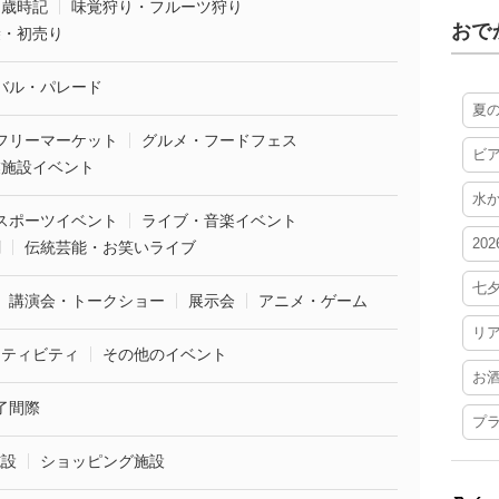
・歳時記
味覚狩り・フルーツ狩り
おで
袋・初売り
バル・パレード
夏
フリーマーケット
グルメ・フードフェス
ビ
業施設イベント
水
スポーツイベント
ライブ・音楽イベント
20
劇
伝統芸能・お笑いライブ
七
講演会・トークショー
展示会
アニメ・ゲーム
リ
クティビティ
その他のイベント
お
了間際
プ
施設
ショッピング施設