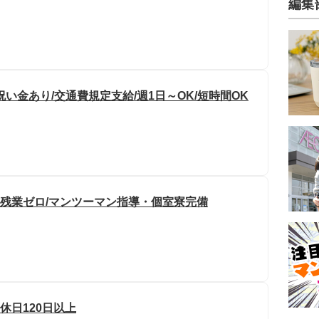
編集
い金あり/交通費規定支給/週1日～OK/短時間OK
・残業ゼロ/マンツーマン指導・個室寮完備
休日120日以上