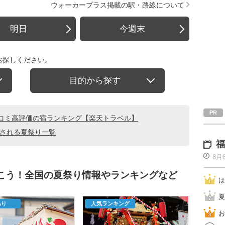
ウォーカープラス掲載の駅・路線について
明日
今週末
お探しください。
目的から探す
コミ高評価の宿ランキング【楽天トラベル】
催される夏祭り一覧
福
8月
行こう！全国の夏祭り情報やランキングなど
は
夏
あり
人気ランキング
お