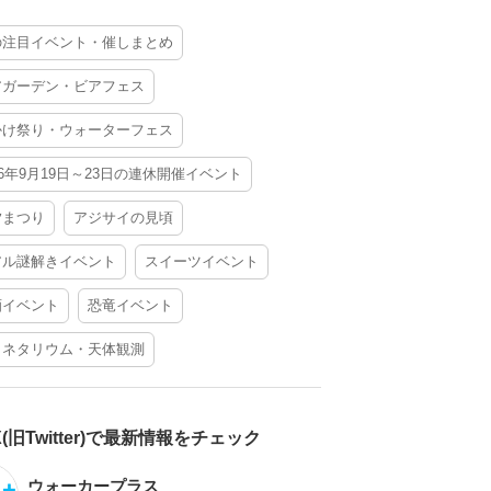
の注目イベント・催しまとめ
アガーデン・ビアフェス
かけ祭り・ウォーターフェス
26年9月19日～23日の連休開催イベント
夕まつり
アジサイの見頃
アル謎解きイベント
スイーツイベント
酒イベント
恐竜イベント
ラネタリウム・天体観測
X(旧Twitter)で最新情報をチェック
ウォーカープラス