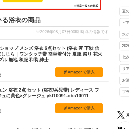
夏
いる浴衣の商品
ビ
※2026年08月07日00時 時点の情報です
水
20
ショップ メンズ 浴衣 6点セット (浴衣 帯 下駄 信
M 灰しじら｜ワンタッチ帯 簡単着付け 夏服 祭り 花火
七
ル 無地 和服 和装 紳士
リ
Amazonで購入
円
お
ビエン 浴衣 2点 セット (浴衣/兵児帯) レディース フ
プ
黄色×グレージュ ykt10091-obs10011
Amazonで購入
円