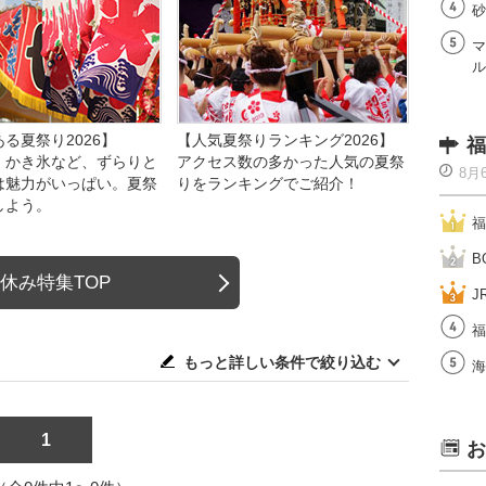
砂
マ
ル
る夏祭り2026】
【人気夏祭りランキング2026】
福
、かき氷など、ずらりと
アクセス数の多かった人気の夏祭
8月
は魅力がいっぱい。夏祭
りをランキングでご紹介！
しよう。
福
B
休み特集TOP
J
福
もっと詳しい条件で絞り込む
海
1
お