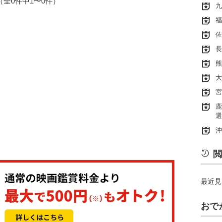
1（全0件中1〜0件）
九
福
佐
長
熊
大
宮
鹿
選
沖
閲
最近見
おで