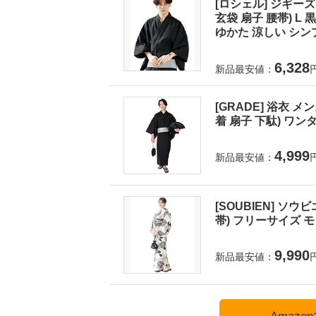
[ロシェル] ジギーズ
玄袋 扇子 腰帯) 
ゆかた 涼しい シンプ
6,328
新品最安値：
[GRADE] 浴衣 
着 扇子 下駄) ワンタ
4,999
新品最安値：
[SOUBIEN] ソウ
帯) フリーサイズ モダ
9,990
新品最安値：