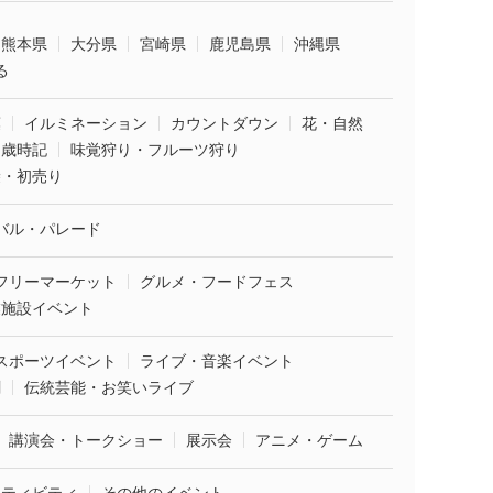
熊本県
大分県
宮崎県
鹿児島県
沖縄県
る
葉
イルミネーション
カウントダウン
花・自然
・歳時記
味覚狩り・フルーツ狩り
袋・初売り
バル・パレード
フリーマーケット
グルメ・フードフェス
業施設イベント
スポーツイベント
ライブ・音楽イベント
劇
伝統芸能・お笑いライブ
講演会・トークショー
展示会
アニメ・ゲーム
クティビティ
その他のイベント