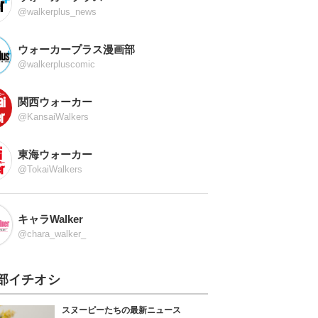
@walkerplus_news
ウォーカープラス漫画部
@walkerpluscomic
関西ウォーカー
@KansaiWalkers
東海ウォーカー
@TokaiWalkers
キャラWalker
@chara_walker_
部イチオシ
スヌーピーたちの最新ニュース