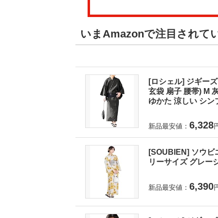
いまAmazonで注目されて
[ロシェル] ジギーズ
玄袋 扇子 腰帯) 
ゆかた 涼しい シンプ
6,328
新品最安値：
[SOUBIEN] ソウ
リーサイズ グレージュに
6,390
新品最安値：