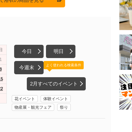
onで浴衣の商品を見る
日
今日
明日
1
よく使われる検索条件
今週末
8
15
2月すべてのイベント
22
花イベント
体験イベント
物産展・観光フェア
祭り