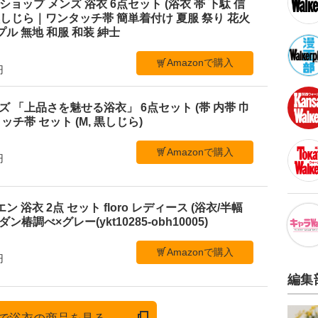
ショップ メンズ 浴衣 6点セット (浴衣 帯 下駄 信
L 黒しじら｜ワンタッチ帯 簡単着付け 夏服 祭り 花火
ル 無地 和服 和装 紳士
Amazonで購入
円
メンズ 「上品さを魅せる浴衣」 6点セット (帯 内帯 巾
ッチ帯 セット (M, 黒しじら)
Amazonで購入
円
ビエン 浴衣 2点 セット floro レディース (浴衣/半幅
ン椿調べ×グレー(ykt10285-obh10005)
Amazonで購入
円
編集