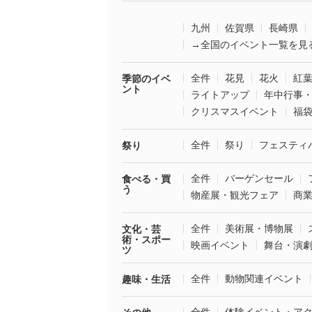
九州
佐賀県
長崎県
→全国のイベント一覧を見
全件
花見
花火
紅
季節のイベ
ント
ライトアップ
年中行事
クリスマスイベント
福
全件
祭り
フェスティ
祭り
全件
バーゲンセール
食べる・買
う
物産展・観光フェア
商
全件
美術展・博物展
文化・芸
術・スポー
映画イベント
舞台・演
ツ
全件
動物関連イベント
趣味・生活
全件
体験イベント・ア